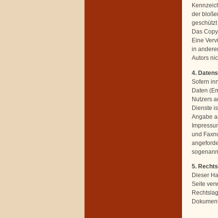
Kennzeich
der bloße
geschützt 
Das Copyri
Eine Verv
in andere
Autors nic
4. Daten
Sofern in
Daten (Em
Nutzers a
Dienste i
Angabe an
Impressum
und Faxnu
angeforder
sogenannt
5. Recht
Dieser Ha
Seite ver
Rechtslage
Dokumente