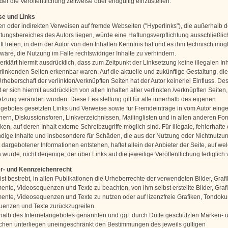
er die Veröffentlichung zeitweise oder endgültig einzustellen.
se und Links
ten oder indirekten Verweisen auf fremde Webseiten ("Hyperlinks"), die außerhalb 
tungsbereiches des Autors liegen, würde eine Haftungsverpflichtung ausschließlic
aft treten, in dem der Autor von den Inhalten Kenntnis hat und es ihm technisch mög
wäre, die Nutzung im Falle rechtswidriger Inhalte zu verhindern.
erklärt hiermit ausdrücklich, dass zum Zeitpunkt der Linksetzung keine illegalen Inh
rlinkenden Seiten erkennbar waren. Auf die aktuelle und zukünftige Gestaltung, die
rheberschaft der verlinkten/verknüpften Seiten hat der Autor keinerlei Einfluss. De
t er sich hiermit ausdrücklich von allen Inhalten aller verlinkten /verknüpften Seiten
tzung verändert wurden. Diese Feststellung gilt für alle innerhalb des eigenen
ngebotes gesetzten Links und Verweise sowie für Fremdeinträge in vom Autor einge
ern, Diskussionsforen, Linkverzeichnissen, Mailinglisten und in allen anderen Fo
n, auf deren Inhalt externe Schreibzugriffe möglich sind. Für illegale, fehlerhafte
ndige Inhalte und insbesondere für Schäden, die aus der Nutzung oder Nichtnutzu
 dargebotener Informationen entstehen, haftet allein der Anbieter der Seite, auf we
wurde, nicht derjenige, der über Links auf die jeweilige Veröffentlichung lediglich 
er- und Kennzeichenrecht
ist bestrebt, in allen Publikationen die Urheberrechte der verwendeten Bilder, Grafi
nte, Videosequenzen und Texte zu beachten, von ihm selbst erstellte Bilder, Graf
nte, Videosequenzen und Texte zu nutzen oder auf lizenzfreie Grafiken, Tondok
enzen und Texte zurückzugreifen.
rhalb des Internetangebotes genannten und ggf. durch Dritte geschützten Marken- 
hen unterliegen uneingeschränkt den Bestimmungen des jeweils gültigen