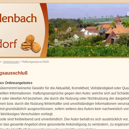
er:
Impressum
/ Haftungsausschluß
gsausschluß
 des Onlineangebotes
übernimmt keinerlei Gewähr für die Aktualität, Korrektheit, Vollständigkeit oder Qual
tellten Informationen. Haftungsansprüche gegen den Autor, welche sich auf Schäd
er oder ideeller Art beziehen, die durch die Nutzung oder Nichtnutzung der dargeb
onen bzw. durch die Nutzung fehlerhafter und unvollständiger Informationen verursa
ind grundsätzlich ausgeschlossen, sofern seitens des Autors kein nachweislich vor
fahrlässiges Verschulden vorliegt.
ote sind freibleibend und unverbindlich. Der Autor behält es sich ausdrücklich vor, 
er das gesamte Angebot ohne gesonderte Ankündigung zu verändern, zu ergänzen