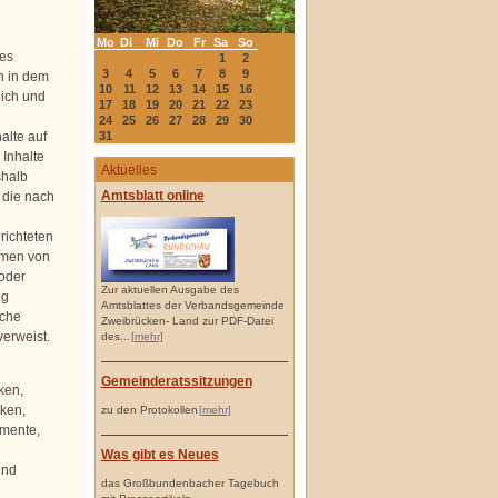
Mo
Di
Mi
Do
Fr
Sa
So
des
1
2
3
4
5
6
7
8
9
h in dem
10
11
12
13
14
15
16
lich und
17
18
19
20
21
22
23
24
25
26
27
28
29
30
alte auf
31
 Inhalte
Aktuelles
shalb
Amtsblatt online
, die nach
richteten
rmen von
 oder
Zur aktuellen Ausgabe des
ng
Amtsblattes der Verbandsgemeinde
lche
Zweibrücken- Land zur PDF-Datei
verweist.
des...
[mehr]
Gemeinderatssitzungen
ken,
iken,
zu den Protokollen
[mehr]
umente,
Was gibt es Neues
und
das Großbundenbacher Tagebuch