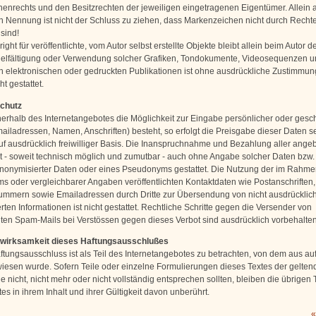
enrechts und den Besitzrechten der jeweiligen eingetragenen Eigentümer. Allein 
n Nennung ist nicht der Schluss zu ziehen, dass Markenzeichen nicht durch Rechte 
sind!
ght für veröffentlichte, vom Autor selbst erstellte Objekte bleibt allein beim Autor de
ielfältigung oder Verwendung solcher Grafiken, Tondokumente, Videosequenzen u
n elektronischen oder gedruckten Publikationen ist ohne ausdrückliche Zustimmun
ht gestattet.
schutz
nerhalb des Internetangebotes die Möglichkeit zur Eingabe persönlicher oder gesch
ailadressen, Namen, Anschriften) besteht, so erfolgt die Preisgabe dieser Daten s
uf ausdrücklich freiwilliger Basis. Die Inanspruchnahme und Bezahlung aller ange
st - soweit technisch möglich und zumutbar - auch ohne Angabe solcher Daten bzw.
onymisierter Daten oder eines Pseudonyms gestattet. Die Nutzung der im Rahme
s oder vergleichbarer Angaben veröffentlichten Kontaktdaten wie Postanschriften,
mmern sowie Emailadressen durch Dritte zur Übersendung von nicht ausdrücklic
ten Informationen ist nicht gestattet. Rechtliche Schritte gegen die Versender von
en Spam-Mails bei Verstössen gegen dieses Verbot sind ausdrücklich vorbehalten
swirksamkeit dieses Haftungsausschlußes
ftungsausschluss ist als Teil des Internetangebotes zu betrachten, von dem aus au
wiesen wurde. Sofern Teile oder einzelne Formulierungen dieses Textes der gelten
 nicht, nicht mehr oder nicht vollständig entsprechen sollten, bleiben die übrigen 
s in ihrem Inhalt und ihrer Gültigkeit davon unberührt.
«