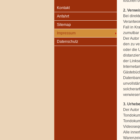
löschen od
Kontakt
2. Verwei
Bei direk
Anfahrt
Verantwor
Sitemap
Fall in Kr
zumutbar 
Impressum
Der Autor 
Datenschutz
den zu ve
oder die U
distanzier
der Linkse
Interneta
Gästebüch
Datenbanke
unvollstä
solcherart
verwiesen 
3. Urheb
Der Autor 
Tondokume
Tondokume
Videosequ
Alle inne
Warenzeic