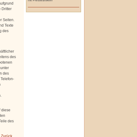
mit Presseartikeln
aufgrund
Dritter
r Seiten.
nd Texte
g des
äftlicher
eitens des
botenen
 unter
n des
 Telefon-
h
.
f diese
den
Teile des
 Zurück