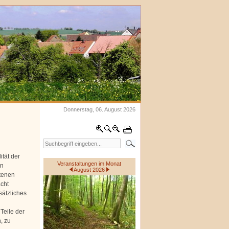
Donnerstag, 06. August 2026
ität der
Veranstaltungen im Monat
en
August 2026
otenen
cht
sätzliches
Teile der
, zu