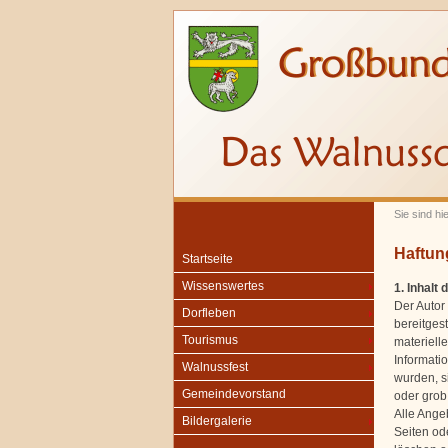
Sie sind hi
Haftun
Startseite
Wissenswertes
1. Inhalt
Der Autor 
Dorfleben
bereitges
Tourismus
materiell
Informati
Walnussfest
wurden, s
Gemeindevorstand
oder grob 
Alle Angeb
Bildergalerie
Seiten od