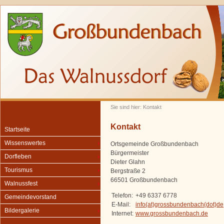
Sie sind hier: Kontakt
Kontakt
Startseite
Wissenswertes
Ortsgemeinde Großbundenbach
Bürgermeister
Dorfleben
Dieter Glahn
Tourismus
Bergstraße 2
66501 Großbundenbach
Walnussfest
Telefon:
+49 6337 6778
Gemeindevorstand
E-Mail:
info(at)grossbundenbach(dot)de
Bildergalerie
Internet:
www.grossbundenbach.de