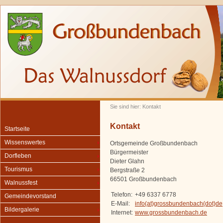
Sie sind hier: Kontakt
Kontakt
Startseite
Wissenswertes
Ortsgemeinde Großbundenbach
Bürgermeister
Dorfleben
Dieter Glahn
Tourismus
Bergstraße 2
66501 Großbundenbach
Walnussfest
Telefon:
+49 6337 6778
Gemeindevorstand
E-Mail:
info(at)grossbundenbach(dot)de
Bildergalerie
Internet:
www.grossbundenbach.de