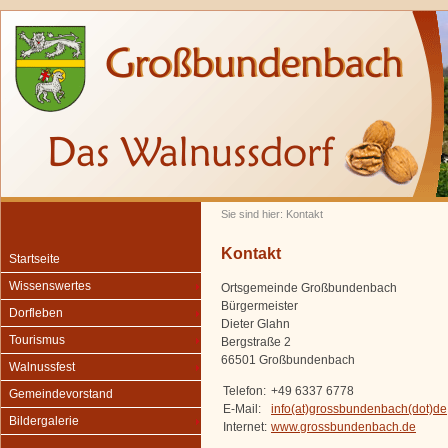
Sie sind hier: Kontakt
Kontakt
Startseite
Wissenswertes
Ortsgemeinde Großbundenbach
Bürgermeister
Dorfleben
Dieter Glahn
Tourismus
Bergstraße 2
66501 Großbundenbach
Walnussfest
Telefon:
+49 6337 6778
Gemeindevorstand
E-Mail:
info(at)grossbundenbach(dot)de
Bildergalerie
Internet:
www.grossbundenbach.de