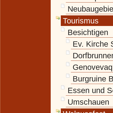
Neubaugebie
Tourismus
Besichtigen
Ev. Kirche 
Dorfbrunne
Genovevaqu
Burgruine 
Essen und S
Umschauen