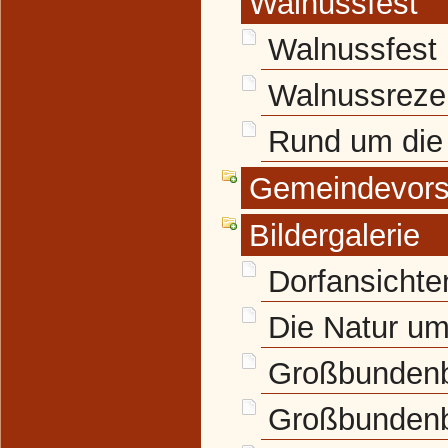
Walnussfest
Walnussfest
Walnussreze
Rund um die
Gemeindevors
Bildergalerie
Dorfansichte
Die Natur u
Großbundenb
Großbundenb