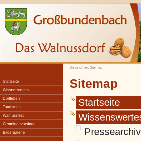
Sie sind hier: Sitemap
Sitemap
Startseite
Wissenswertes
Dorfleben
Startseite
Tourismus
Wissenswerte
Walnussfest
Gemeindevorstand
Pressearchiv
Bildergalerie