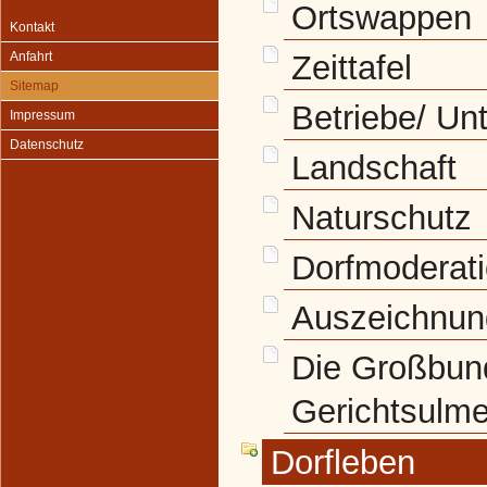
Ortswappen
Kontakt
Zeittafel
Anfahrt
Sitemap
Betriebe/ U
Impressum
Datenschutz
Landschaft
Naturschutz
Dorfmoderat
Auszeichnun
Die Großbun
Gerichtsulm
Dorfleben