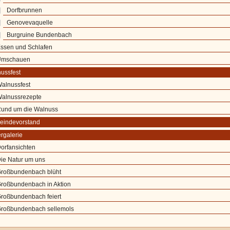
Dorfbrunnen
Genovevaquelle
Burgruine Bundenbach
ssen und Schlafen
mschauen
ussfest
alnussfest
alnussrezepte
und um die Walnuss
indevorstand
ergalerie
orfansichten
ie Natur um uns
roßbundenbach blüht
roßbundenbach in Aktion
roßbundenbach feiert
roßbundenbach sellemols