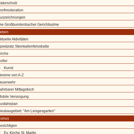
aturschutz
orfmoderation
uszeichnungen
ie Großbundenbacher Gerichtsulme
leben
ktuelle Aktivitäten
pielplatz Steinkallenfelsstraße
irche
ultur
Kunst
ereine von A-Z
euerwehr
ahrbarer Mittagstisch
obile Versorgung
usfahrplan
eubaugebiet: "Am Leisgesgarten"
ismus
esichtigen
Ev. Kirche St. Martin