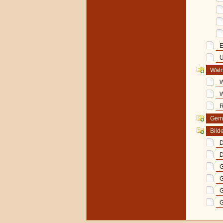
E
U
Waln
W
W
R
Geme
Bild
D
D
G
G
G
G