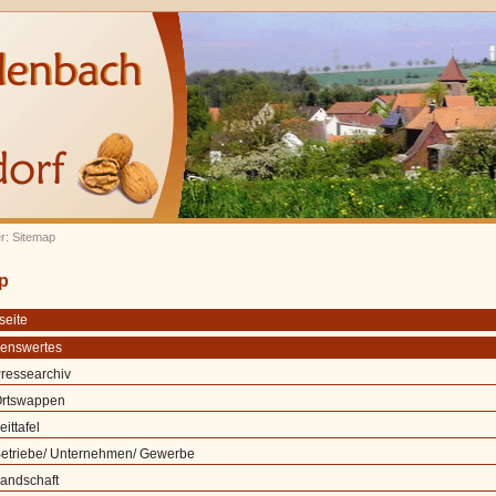
er: Sitemap
p
seite
enswertes
ressearchiv
rtswappen
eittafel
etriebe/ Unternehmen/ Gewerbe
andschaft