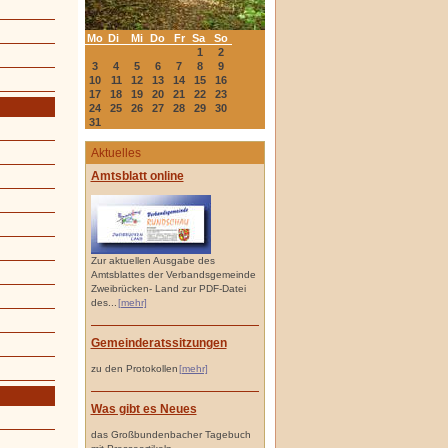
Mo
Di
Mi
Do
Fr
Sa
So
1
2
3
4
5
6
7
8
9
10
11
12
13
14
15
16
17
18
19
20
21
22
23
24
25
26
27
28
29
30
31
Aktuelles
Amtsblatt online
Zur aktuellen Ausgabe des
Amtsblattes der Verbandsgemeinde
Zweibrücken- Land zur PDF-Datei
des...
[mehr]
Gemeinderatssitzungen
zu den Protokollen
[mehr]
Was gibt es Neues
das Großbundenbacher Tagebuch