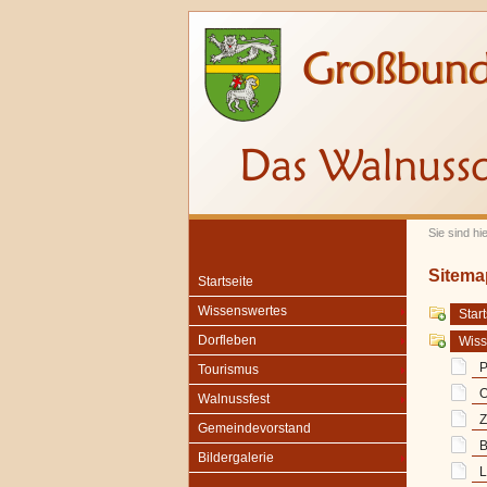
Sie sind hi
Sitema
Startseite
Wissenswertes
Start
Dorfleben
Wiss
P
Tourismus
O
Walnussfest
Z
Gemeindevorstand
B
Bildergalerie
L