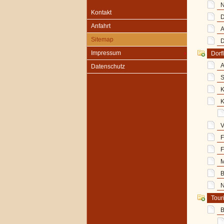
N
Kontakt
D
Anfahrt
A
Sitemap
D
Impressum
Dorf
A
Datenschutz
S
K
K
V
F
F
M
B
N
Tour
B