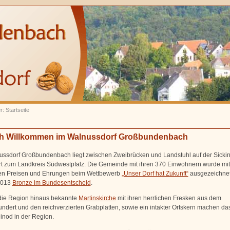
r: Startseite
ch Willkommen im Walnussdorf Großbundenbach
ssdorf Großbundenbach liegt zwischen Zweibrücken und Landstuhl auf der Sicki
t zum Landkreis Südwestpfalz. Die Gemeinde mit ihren 370 Einwohnern wurde mit
hen Preisen und Ehrungen beim Wettbewerb
„Unser Dorf hat Zukunft“
ausgezeichne
2013
Bronze im Bundesentscheid
.
die Region hinaus bekannte
Martinskirche
mit ihren herrlichen Fresken aus dem
undert und den reichverzierten Grabplatten, sowie ein intakter Ortskern machen da
inod in der Region.