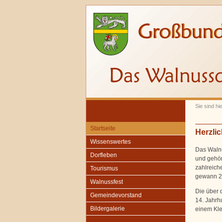
Sie sind hie
Startseite
Herzli
Wissenswertes
Das Walnu
Dorfleben
und gehör
zahlreic
Tourismus
gewann 
Walnussfest
Die über 
Gemeindevorstand
14. Jahrh
Bildergalerie
einem Kle