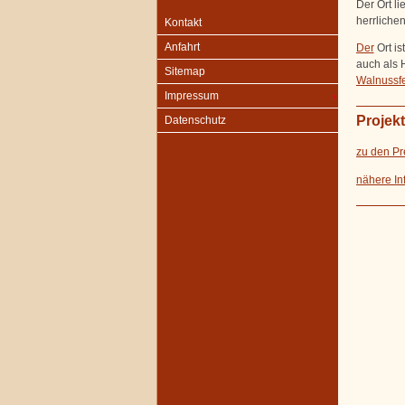
Der Ort l
herrliche
Kontakt
Anfahrt
Der
Ort i
auch als 
Sitemap
Walnussfe
Impressum
Projek
Datenschutz
zu den Pr
nähere In