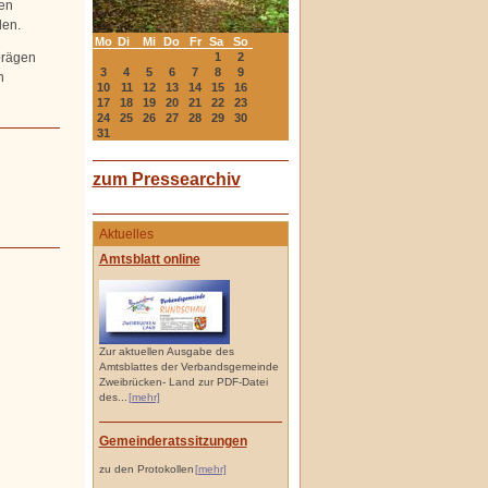
nen
den.
Mo
Di
Mi
Do
Fr
Sa
So
1
2
prägen
3
4
5
6
7
8
9
n
10
11
12
13
14
15
16
17
18
19
20
21
22
23
24
25
26
27
28
29
30
31
zum Pressearchiv
Aktuelles
Amtsblatt online
Zur aktuellen Ausgabe des
Amtsblattes der Verbandsgemeinde
Zweibrücken- Land zur PDF-Datei
des...
[mehr]
Gemeinderatssitzungen
zu den Protokollen
[mehr]