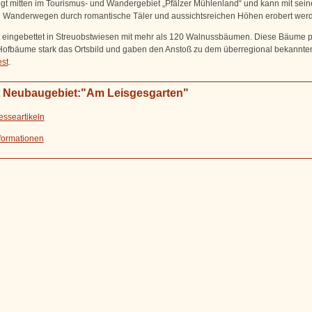
iegt mitten im Tourismus- und Wandergebiet „Pfälzer Mühlenland“ und kann mit sei
n Wanderwegen durch romantische Täler und aussichtsreichen Höhen erobert wer
st eingebettet in Streuobstwiesen mit mehr als 120 Walnussbäumen. Diese Bäume 
Hofbäume stark das Ortsbild und gaben den Anstoß zu dem überregional bekannte
st
.
t Neubaugebiet:"Am Leisgesgarten"
esseartikeln
formationen