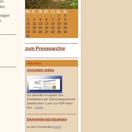
nen
den.
Mo
Di
Mi
Do
Fr
Sa
So
1
2
prägen
3
4
5
6
7
8
9
n
10
11
12
13
14
15
16
17
18
19
20
21
22
23
24
25
26
27
28
29
30
31
zum Pressearchiv
Aktuelles
Amtsblatt online
Zur aktuellen Ausgabe des
Amtsblattes der Verbandsgemeinde
Zweibrücken- Land zur PDF-Datei
des...
[mehr]
Gemeinderatssitzungen
zu den Protokollen
[mehr]