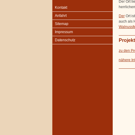
Der Ort l
herrliche
Kontakt
Anfahrt
Der
Ort i
auch als 
Sitemap
Walnussfe
Impressum
Projek
Datenschutz
zu den Pr
nähere In