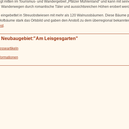
iegt mitten im Tourismus- und Wandergebiet „Pfälzer Mühlenland“ und kann mit sei
n Wanderwegen durch romantische Täler und aussichtsreichen Höhen erobert wer
st eingebettet in Streuobstwiesen mit mehr als 120 Walnussbäumen. Diese Bäume 
Hofbäume stark das Ortsbild und gaben den Anstoß zu dem überregional bekannte
st
.
t Neubaugebiet:"Am Leisgesgarten"
esseartikeln
formationen