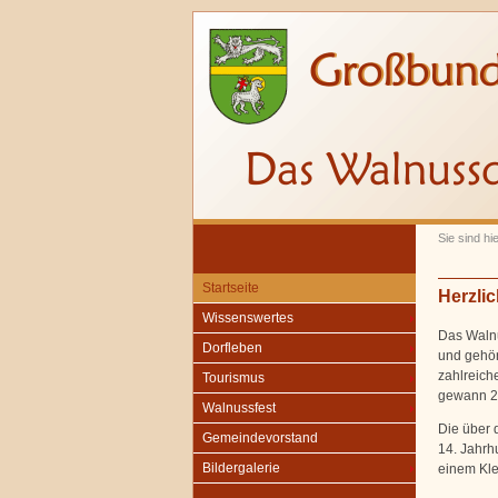
Sie sind hie
Startseite
Herzli
Wissenswertes
Das Walnu
Dorfleben
und gehör
zahlreic
Tourismus
gewann 
Walnussfest
Die über 
Gemeindevorstand
14. Jahrh
Bildergalerie
einem Kle