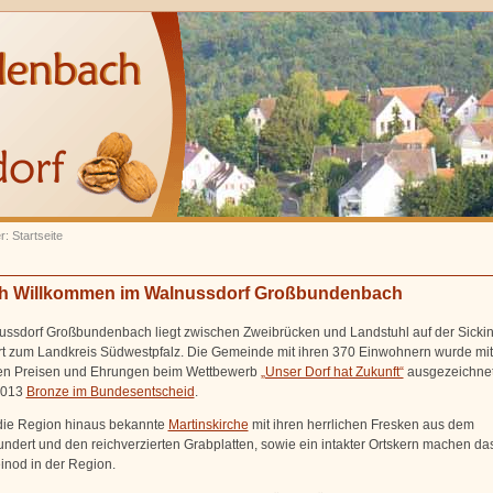
r: Startseite
ch Willkommen im Walnussdorf Großbundenbach
ssdorf Großbundenbach liegt zwischen Zweibrücken und Landstuhl auf der Sicki
t zum Landkreis Südwestpfalz. Die Gemeinde mit ihren 370 Einwohnern wurde mit
hen Preisen und Ehrungen beim Wettbewerb
„Unser Dorf hat Zukunft“
ausgezeichne
2013
Bronze im Bundesentscheid
.
die Region hinaus bekannte
Martinskirche
mit ihren herrlichen Fresken aus dem
undert und den reichverzierten Grabplatten, sowie ein intakter Ortskern machen da
inod in der Region.