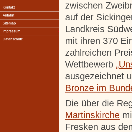
zwischen Zweib
Kontakt
auf der Sicking
Anfahrt
Sitemap
Landkreis Südwe
Impressum
mit ihren 370 E
Datenschutz
zahlreichen Pre
Wettbewerb
„Un
ausgezeichnet 
Bronze im Bund
Die über die Re
Martinskirche
mit
Fresken aus dem