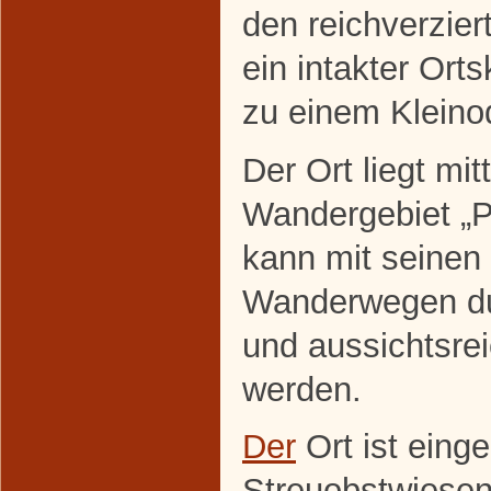
den reichverzier
ein intakter Or
zu einem Kleinod
Der Ort liegt mi
Wandergebiet „P
kann mit seinen 
Wanderwegen du
und aussichtsre
werden.
Der
Ort ist einge
Streuobstwiesen