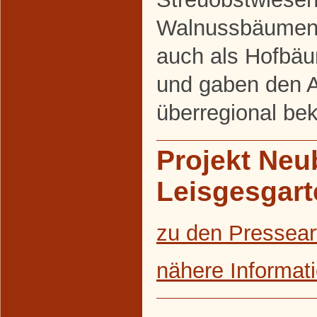
Walnussbäumen
auch als Hofbäu
und gaben den 
überregional be
Projekt Ne
Leisgesgart
zu den Pressear
nähere Informat