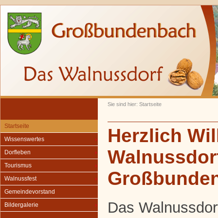
Sie sind hier: Startseite
Startseite
Herzlich Wi
Wissenswertes
Walnussdor
Dorfleben
Tourismus
Großbunde
Walnussfest
Gemeindevorstand
Das Walnussdor
Bildergalerie