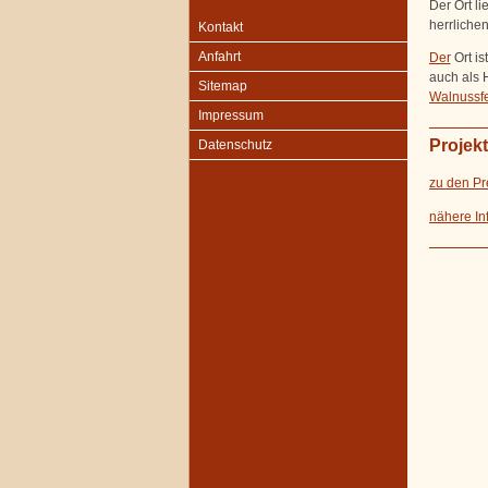
Der Ort l
herrliche
Kontakt
Anfahrt
Der
Ort i
auch als 
Sitemap
Walnussfe
Impressum
Projek
Datenschutz
zu den Pr
nähere In