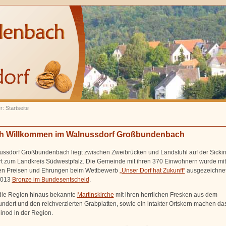
r: Startseite
ch Willkommen im Walnussdorf Großbundenbach
ssdorf Großbundenbach liegt zwischen Zweibrücken und Landstuhl auf der Sicki
t zum Landkreis Südwestpfalz. Die Gemeinde mit ihren 370 Einwohnern wurde mit
hen Preisen und Ehrungen beim Wettbewerb
„Unser Dorf hat Zukunft“
ausgezeichne
2013
Bronze im Bundesentscheid
.
die Region hinaus bekannte
Martinskirche
mit ihren herrlichen Fresken aus dem
undert und den reichverzierten Grabplatten, sowie ein intakter Ortskern machen da
inod in der Region.