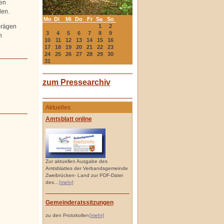
nen
den.
Mo
Di
Mi
Do
Fr
Sa
So
1
2
prägen
3
4
5
6
7
8
9
n
10
11
12
13
14
15
16
17
18
19
20
21
22
23
24
25
26
27
28
29
30
31
zum Pressearchiv
Aktuelles
Amtsblatt online
Zur aktuellen Ausgabe des
Amtsblattes der Verbandsgemeinde
Zweibrücken- Land zur PDF-Datei
des...
[mehr]
Gemeinderatssitzungen
zu den Protokollen
[mehr]