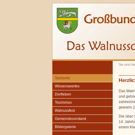
Sie sind hie
Startseite
Herzli
Wissenswertes
Das Walnu
Dorfleben
und gehör
zahlreic
Tourismus
gewann 
Walnussfest
Die über 
Gemeindevorstand
14. Jahrh
Bildergalerie
einem Kle