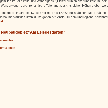
iegt mitten im Tourismus- und Wandergebiet „Pfälzer Mühlenland“ und kann mit sei
n Wanderwegen durch romantische Täler und aussichtsreichen Höhen erobert wer
st eingebettet in Streuobstwiesen mit mehr als 120 Walnussbäumen. Diese Bäume 
Hofbäume stark das Ortsbild und gaben den Anstoß zu dem überregional bekannte
st
.
t Neubaugebiet:"Am Leisgesgarten"
esseartikeln
formationen