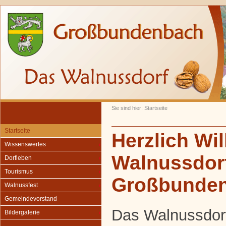
Sie sind hier: Startseite
Startseite
Herzlich Wi
Wissenswertes
Walnussdor
Dorfleben
Tourismus
Großbunde
Walnussfest
Gemeindevorstand
Das Walnussdor
Bildergalerie