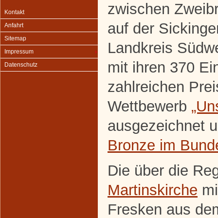
zwischen Zweib
Kontakt
auf der Sicking
Anfahrt
Sitemap
Landkreis Südwe
Impressum
mit ihren 370 E
Datenschutz
zahlreichen Pre
Wettbewerb
„Un
ausgezeichnet 
Bronze im Bund
Die über die Re
Martinskirche
mit
Fresken aus dem