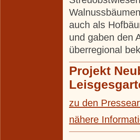
Walnussbäumen
auch als Hofbäu
und gaben den 
überregional be
Projekt Ne
Leisgesgart
zu den Pressear
nähere Informat