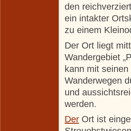
den reichverzier
ein intakter Or
zu einem Kleinod
Der Ort liegt mi
Wandergebiet „P
kann mit seinen 
Wanderwegen du
und aussichtsre
werden.
Der
Ort ist einge
Streuobstwiesen