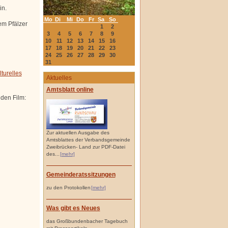
in.
Mo
Di
Mi
Do
Fr
Sa
So
em Pfälzer
1
2
3
4
5
6
7
8
9
10
11
12
13
14
15
16
17
18
19
20
21
22
23
24
25
26
27
28
29
30
31
lturelles
Aktuelles
Amtsblatt online
den Film:
Zur aktuellen Ausgabe des
Amtsblattes der Verbandsgemeinde
Zweibrücken- Land zur PDF-Datei
des...
[mehr]
Gemeinderatssitzungen
zu den Protokollen
[mehr]
Was gibt es Neues
das Großbundenbacher Tagebuch