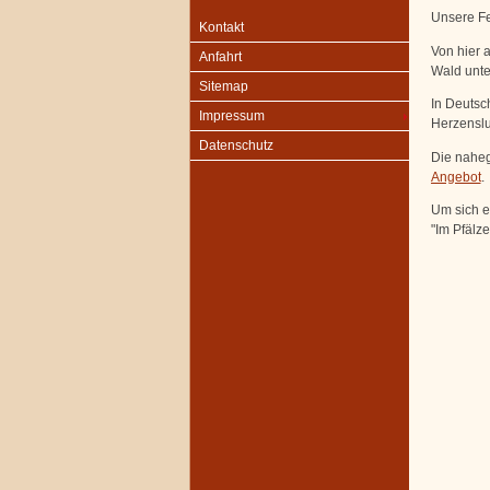
Unsere F
Kontakt
Von hier 
Anfahrt
Wald unt
Sitemap
In Deutsc
Impressum
Herzensl
Datenschutz
Die naheg
Angebot
.
Um sich e
"Im Pfälz