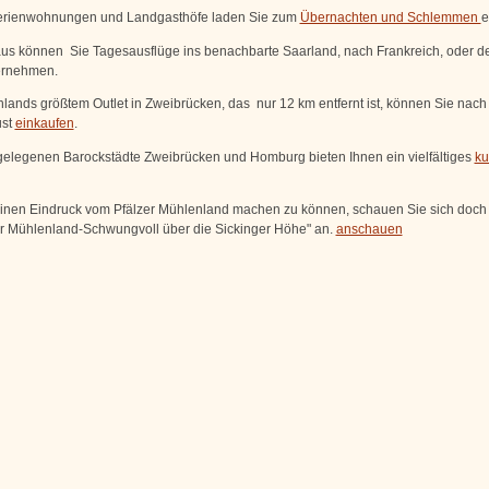
erienwohnungen und Landgasthöfe laden Sie zum
Übernachten und Schlemmen
e
aus können Sie Tagesausflüge ins benachbarte Saarland, nach Frankreich, oder d
ernehmen.
hlands größtem Outlet in Zweibrücken, das nur 12 km entfernt ist, können Sie nach
ust
einkaufen
.
elegenen Barockstädte Zweibrücken und Homburg bieten Ihnen ein vielfältiges
ku
inen Eindruck vom Pfälzer Mühlenland machen zu können, schauen Sie sich doch 
er Mühlenland-Schwungvoll über die Sickinger Höhe" an.
anschauen