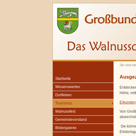
Sie sind hi
Ausgeze
Startseite
Wissenswertes
Entdecken
Höhe, mit
Dorfleben
Erkunden
Tourismus
Von Großb
Walnussfest
abwechslu
Gemeindevorstand
Sie könne
Bildergalerie
Erlebnisg