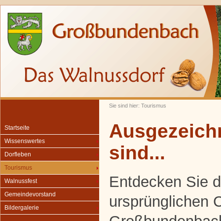
Sie sind hier: Tourismus
Ausgezeichn
Startseite
Wissenswertes
sind...
Dorfleben
Tourismus
Entdecken Sie d
Walnussfest
Gemeindevorstand
ursprünglichen
Bildergalerie