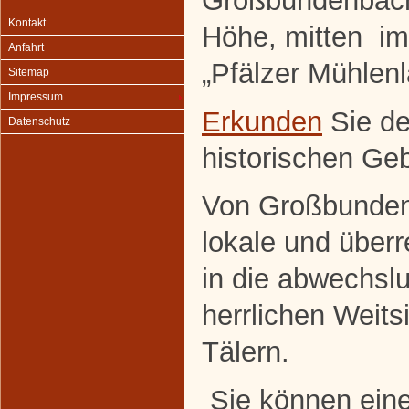
Großbundenbach 
Kontakt
Höhe, mitten im
Anfahrt
„Pfälzer Mühlenl
Sitemap
Impressum
Erkunden
Sie de
Datenschutz
historischen Ge
Von Großbunden
lokale und über
in die abwechsl
herrlichen Weits
Tälern.
Sie können ein