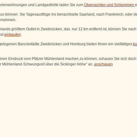
erienwohnungen und Landgasthöfe laden Sie zum
Übernachten und Schlemmen
e
aus können Sie Tagesausflüge ins benachbarte Saarland, nach Frankreich, oder d
ernehmen.
hlands größtem Outlet in Zweibrücken, das nur 12 km entfernt ist, können Sie nach
ust
einkaufen
.
elegenen Barockstädte Zweibrücken und Homburg bieten Ihnen ein vielfältiges
ku
inen Eindruck vom Pfälzer Mühlenland machen zu können, schauen Sie sich doch 
er Mühlenland-Schwungvoll über die Sickinger Höhe" an.
anschauen