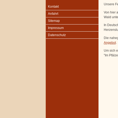
Unsere F
Kontakt
Von hier 
Anfahrt
Wald unt
Sitemap
In Deutsc
Impressum
Herzensl
Datenschutz
Die naheg
Angebot
.
Um sich e
"Im Pfälz