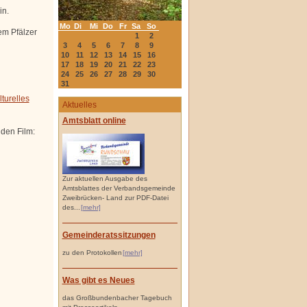
in.
Mo
Di
Mi
Do
Fr
Sa
So
em Pfälzer
1
2
3
4
5
6
7
8
9
10
11
12
13
14
15
16
17
18
19
20
21
22
23
24
25
26
27
28
29
30
31
lturelles
Aktuelles
Amtsblatt online
den Film:
Zur aktuellen Ausgabe des
Amtsblattes der Verbandsgemeinde
Zweibrücken- Land zur PDF-Datei
des...
[mehr]
Gemeinderatssitzungen
zu den Protokollen
[mehr]
Was gibt es Neues
das Großbundenbacher Tagebuch