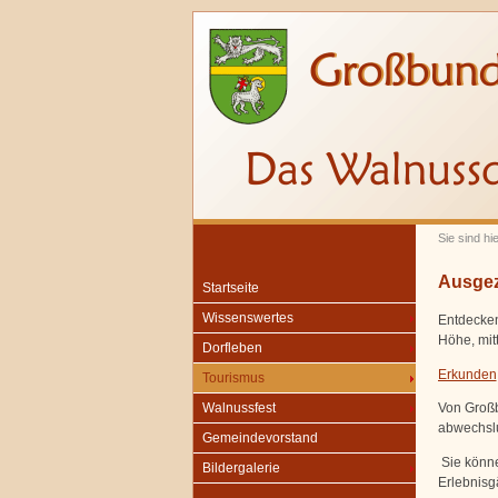
Sie sind hi
Ausgeze
Startseite
Wissenswertes
Entdecken
Höhe, mit
Dorfleben
Erkunden
Tourismus
Von Großb
Walnussfest
abwechslu
Gemeindevorstand
Sie könne
Bildergalerie
Erlebnisg