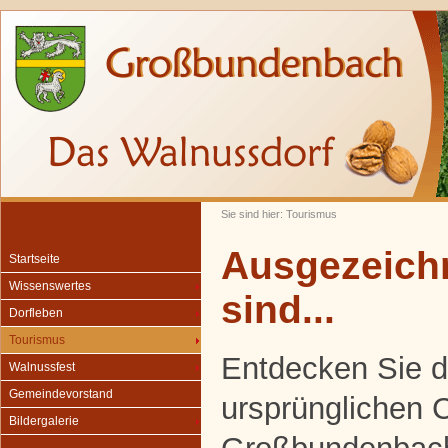
Sie sind hier: Tourismus
Ausgezeichn
Startseite
Wissenswertes
sind...
Dorfleben
Tourismus
Entdecken Sie d
Walnussfest
Gemeindevorstand
ursprünglichen
Bildergalerie