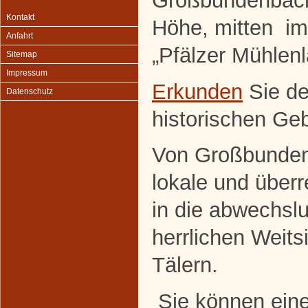
Großbundenbach 
Kontakt
Höhe, mitten im
Anfahrt
„Pfälzer Mühlenl
Sitemap
Impressum
Erkunden
Sie de
Datenschutz
historischen Ge
Von Großbunden
lokale und über
in die abwechsl
herrlichen Weits
Tälern.
Sie können ein