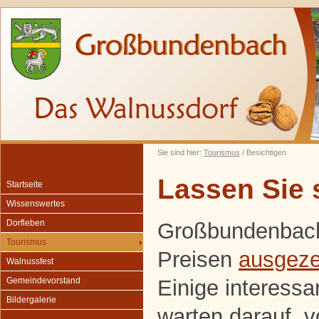
Sie sind hier:
Tourismus
/ Besichtigen
Lassen Sie 
Startseite
Wissenswertes
Dorfleben
Großbundenbach 
Tourismus
Preisen
ausgeze
Walnussfest
Einige interess
Gemeindevorstand
Bildergalerie
warten darauf, 