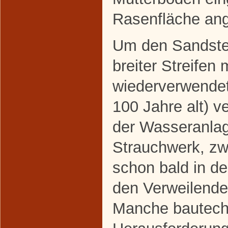
Rasenfläche ang
Um den Sandstei
breiter Streifen 
wiederverwendete
100 Jahre alt) v
der Wasseranla
Strauchwerk, z
schon bald in d
den Verweilende
Manche bautech