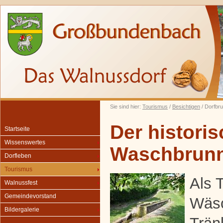
Sie sind hier:
Tourismus
/
Besichtigen
/ Dorfbr
Der histori
Startseite
Wissenswertes
Waschbrun
Dorfleben
Tourismus
Als 
Walnussfest
Gemeindevorstand
Wäs
Bildergalerie