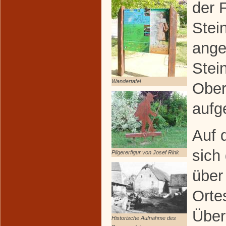
der 
Stei
ange
Stei
Wandertafel
Ober
aufge
Auf 
sich
Pilgererfigur von Josef Rink
über
Orte
Über
Historische Aufnahme des