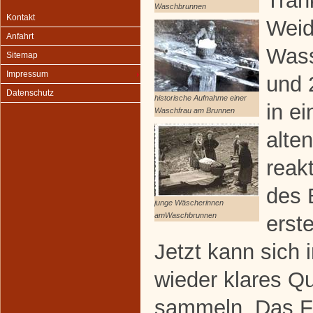
Trän
Waschbrunnen
Kontakt
Weid
Anfahrt
Wass
Sitemap
Impressum
und 
Datenschutz
historische Aufnahme einer
in ei
Waschfrau am Brunnen
alte
reak
des 
junge Wäscherinnen
amWaschbrunnen
erst
Jetzt kann sich 
wieder klares Q
sammeln. Das Fr