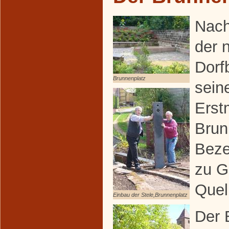
Nach
der 
Dorf
Brunnenplatz
sein
Erst
Brun
Beze
zu G
Quel
Einbau der Stele,Brunnenplatz
Der 