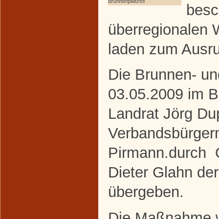
Brunnenplatzes
besc
überregionalen 
laden zum Ausru
Die Brunnen- u
03.05.2009 im B
Landrat Jörg Du
Verbandsbürgerm
Pirmann.durch O
Dieter Glahn der
übergeben.
Die Maßnahme wu