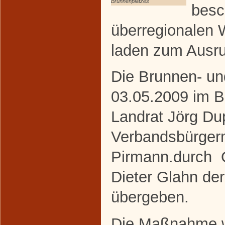
Brunnenplatzes
besc
überregionalen 
laden zum Ausru
Die Brunnen- u
03.05.2009 im B
Landrat Jörg Du
Verbandsbürgerm
Pirmann.durch O
Dieter Glahn der
übergeben.
Die Maßnahme wu