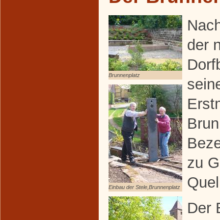
Nach
der 
Dorf
Brunnenplatz
sein
Erst
Brun
Beze
zu G
Quel
Einbau der Stele,Brunnenplatz
Der 