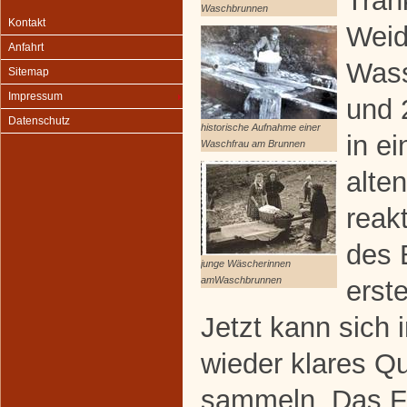
Trän
Waschbrunnen
Kontakt
Weid
Anfahrt
Wass
Sitemap
Impressum
und 
Datenschutz
historische Aufnahme einer
in ei
Waschfrau am Brunnen
alte
reak
des 
junge Wäscherinnen
amWaschbrunnen
erst
Jetzt kann sich 
wieder klares Q
sammeln. Das Fr