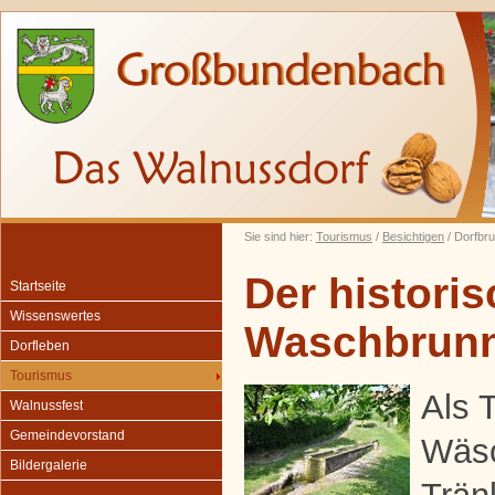
Sie sind hier:
Tourismus
/
Besichtigen
/ Dorfbr
Der histori
Startseite
Wissenswertes
Waschbrun
Dorfleben
Tourismus
Als 
Walnussfest
Gemeindevorstand
Wäs
Bildergalerie