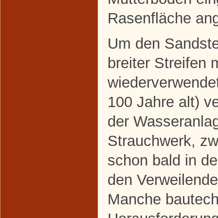
Rasenfläche ang
Um den Sandstei
breiter Streifen 
wiederverwendete
100 Jahre alt) v
der Wasseranla
Strauchwerk, z
schon bald in d
den Verweilende
Manche bautech