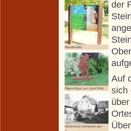
der 
Stei
ange
Stei
Wandertafel
Ober
aufge
Auf 
sich
Pilgererfigur von Josef Rink
über
Orte
Über
Historische Aufnahme des