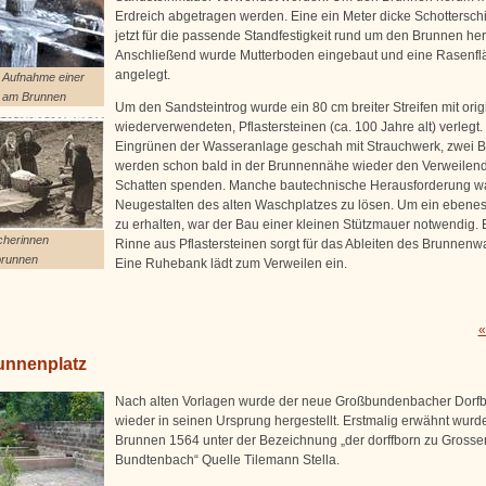
Erdreich abgetragen werden. Eine ein Meter dicke Schotterschi
jetzt für die passende Standfestigkeit rund um den Brunnen he
Anschließend wurde Mutterboden eingebaut und eine Rasenfl
angelegt.
e Aufnahme einer
 am Brunnen
Um den Sandsteintrog wurde ein 80 cm breiter Streifen mit orig
wiederverwendeten, Pflastersteinen (ca. 100 Jahre alt) verlegt.
Eingrünen der Wasseranlage geschah mit Strauchwerk, zwei
werden schon bald in der Brunnennähe wieder den Verweilen
Schatten spenden. Manche bautechnische Herausforderung w
Neugestalten des alten Waschplatzes zu lösen. Um ein ebenes
zu erhalten, war der Bau einer kleinen Stützmauer notwendig. 
cherinnen
Rinne aus Pflastersteinen sorgt für das Ableiten des Brunnenw
runnen
Eine Ruhebank lädt zum Verweilen ein.
«
unnenplatz
Nach alten Vorlagen wurde der neue Großbundenbacher Dorf
wieder in seinen Ursprung hergestellt. Erstmalig erwähnt wurd
Brunnen 1564 unter der Bezeichnung „der dorffborn zu Grosse
Bundtenbach“ Quelle Tilemann Stella.