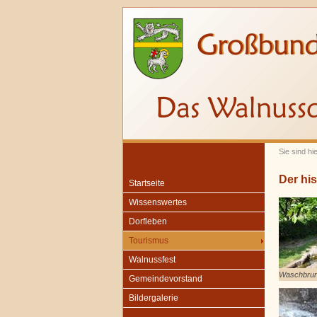
Sie sind hi
Der hi
Startseite
Wissenswertes
Dorfleben
Tourismus
Walnussfest
Waschbru
Gemeindevorstand
Bildergalerie