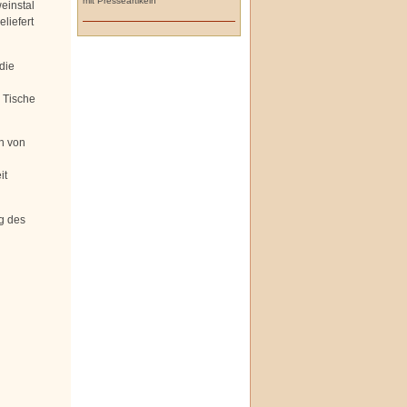
mit Presseartikeln
einstal
liefert
die
 Tische
n von
it
g des