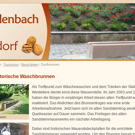
er:
Tourismus
/
Besichtigen
/ Dorfbrunnen
storische Waschbrunnen
Als Treffpunkt zum Wäschewaschen und dem Tränken der Stall
Weidetiere diente einst diese Wasserstelle. Im Jahr 2003 und 
haben die Bürger in einjähriger Arbeit diesen alten Treffpunkt 
reaktiviert. Das Abdichten des Brunnentroges war eine erste
Arbeitsmaßnahme. Jetzt kann sich im alten Sandsteintrog wiede
Quellwasser auf Dauer sammeln. Das Freilegen des alten
nnen
Sandsteinmauerwerks ein nächster Arbeitsgang.
Dabei sind historischen Mauerabdeckplatten für die errichtete
Sandsteinmauer verwendet worden. Um den Brunnen herum m