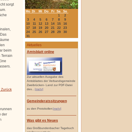
cht sorgt
rum.
Mo
Di
Mi
Do
Fr
Sa
So
äche
1
2
3
4
5
6
7
8
9
10
11
12
13
14
15
16
17
18
19
20
21
22
23
inalen,
24
25
26
27
28
29
30
 Das
31
 Bäume
den
Aktuelles
ar beim
Amtsblatt online
 Terrain
Eine
assers.
Zur aktuellen Ausgabe des
Amtsblattes der Verbandsgemeinde
Zweibrücken- Land zur PDF-Datei
 Zurück
des...
[mehr]
Gemeinderatssitzungen
brunnen
zu den Protokollen
[mehr]
e der
n
Was gibt es Neues
das Großbundenbacher Tagebuch