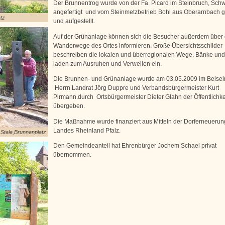
Der Brunnentrog wurde von der Fa. Picard im Steinbruch, Schw
angefertigt und vom Steinmetzbetrieb Bohl aus Oberarnbach ge
tz
und aufgestellt.
Auf der Grünanlage können sich die Besucher außerdem über 
Wanderwege des Ortes informieren. Große Übersichtsschilder
beschreiben die lokalen und überregionalen Wege. Bänke und
laden zum Ausruhen und Verweilen ein.
Die Brunnen- und Grünanlage wurde am 03.05.2009 im Beisei
Herrn Landrat Jörg Duppre und Verbandsbürgermeister Kurt
Pirmann.durch Ortsbürgermeister Dieter Glahn der Öffentlichke
übergeben.
Die Maßnahme wurde finanziert aus Mitteln der Dorferneuerun
Landes Rheinland Pfalz.
 Stele,Brunnenplatz
Den Gemeindeanteil hat Ehrenbürger Jochem Schael privat
übernommen.