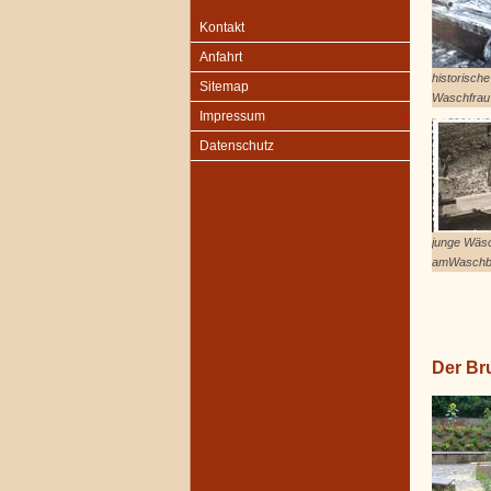
Kontakt
Anfahrt
historisch
Sitemap
Waschfrau
Impressum
Datenschutz
junge Wäs
amWaschb
Der Br