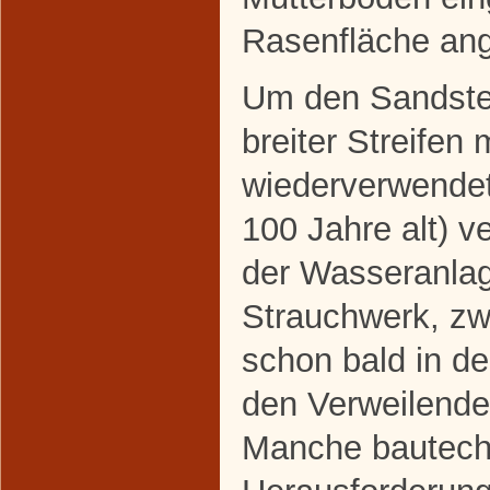
Rasenfläche ang
Um den Sandstei
breiter Streifen 
wiederverwendete
100 Jahre alt) v
der Wasseranla
Strauchwerk, z
schon bald in d
den Verweilende
Manche bautech