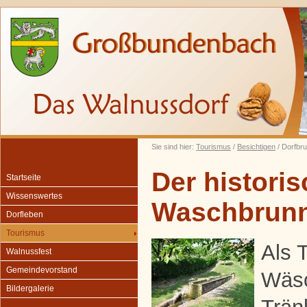
Sie sind hier:
Tourismus
/
Besichtigen
/ Dorfbr
Der histori
Startseite
Wissenswertes
Waschbrun
Dorfleben
Tourismus
Als 
Walnussfest
Gemeindevorstand
Wäs
Bildergalerie