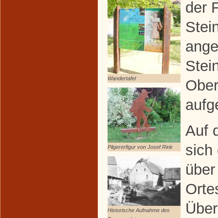
der 
Stei
ange
Stei
Wandertafel
Ober
aufge
Auf 
sich
Pilgererfigur von Josef Rink
über
Orte
Über
Historische Aufnahme des