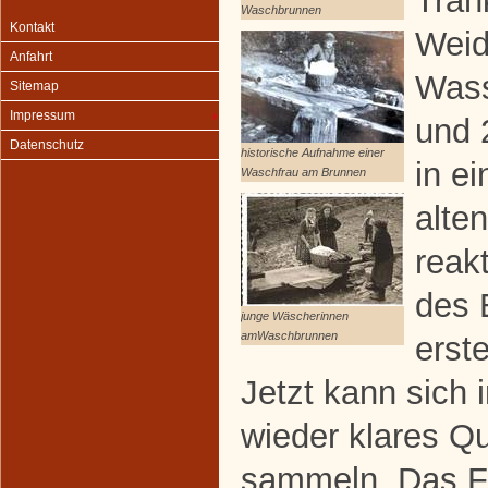
Trän
Waschbrunnen
Kontakt
Weid
Anfahrt
Wass
Sitemap
Impressum
und 
Datenschutz
historische Aufnahme einer
in ei
Waschfrau am Brunnen
alte
reak
des 
junge Wäscherinnen
amWaschbrunnen
erst
Jetzt kann sich 
wieder klares Q
sammeln. Das Fr