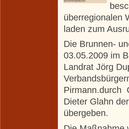
Brunnenplatzes
besc
überregionalen 
laden zum Ausru
Die Brunnen- u
03.05.2009 im B
Landrat Jörg Du
Verbandsbürgerm
Pirmann.durch O
Dieter Glahn der
übergeben.
Die Maßnahme wu