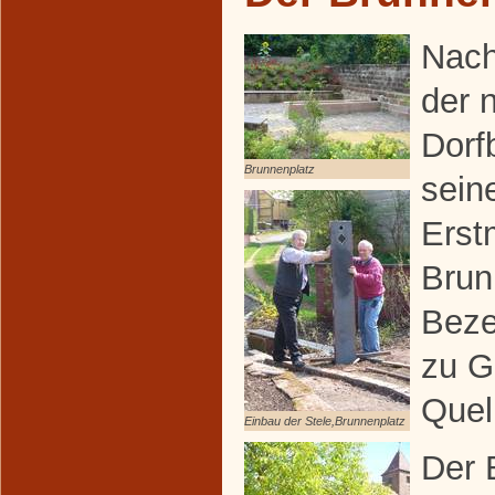
Nach
der 
Dorf
Brunnenplatz
sein
Erst
Brun
Beze
zu G
Quel
Einbau der Stele,Brunnenplatz
Der 