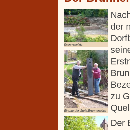
Nach
der 
Dorf
Brunnenplatz
sein
Erst
Brun
Beze
zu G
Quel
Einbau der Stele,Brunnenplatz
Der 