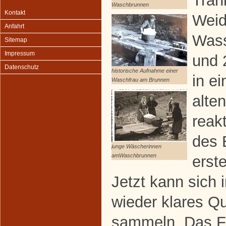
Trän
Waschbrunnen
Kontakt
Weid
Anfahrt
Wass
Sitemap
Impressum
und 
Datenschutz
historische Aufnahme einer
in ei
Waschfrau am Brunnen
alte
reak
des 
junge Wäscherinnen
amWaschbrunnen
erst
Jetzt kann sich 
wieder klares Q
sammeln. Das Fr