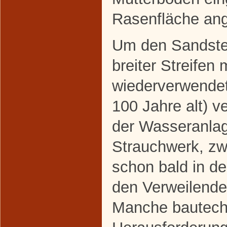
Rasenfläche ang
Um den Sandstei
breiter Streifen 
wiederverwendete
100 Jahre alt) v
der Wasseranla
Strauchwerk, z
schon bald in d
den Verweilende
Manche bautech