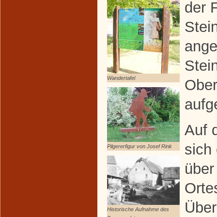
der 
Stei
ange
Stei
Wandertafel
Ober
aufge
Auf 
sich
Pilgererfigur von Josef Rink
über
Orte
Über
Historische Aufnahme des