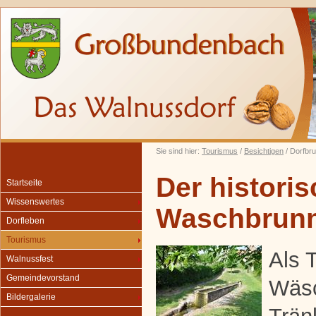
Sie sind hier:
Tourismus
/
Besichtigen
/ Dorfbr
Der histori
Startseite
Wissenswertes
Waschbrun
Dorfleben
Tourismus
Als 
Walnussfest
Gemeindevorstand
Wäs
Bildergalerie