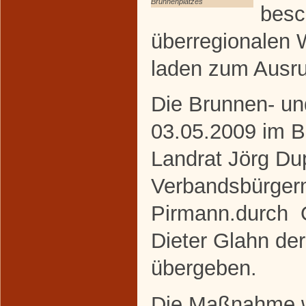
Brunnenplatzes
besc
überregionalen 
laden zum Ausru
Die Brunnen- u
03.05.2009 im B
Landrat Jörg Du
Verbandsbürgerm
Pirmann.durch O
Dieter Glahn der
übergeben.
Die Maßnahme wu