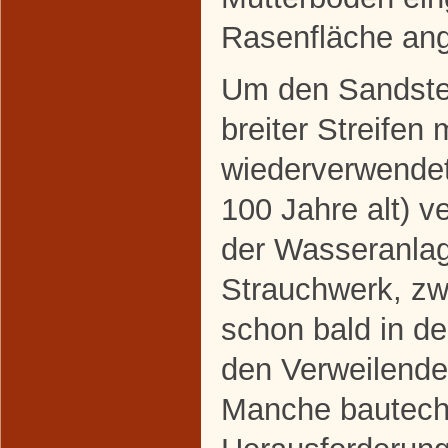
Rasenfläche ang
Um den Sandstei
breiter Streifen 
wiederverwendete
100 Jahre alt) v
der Wasseranla
Strauchwerk, z
schon bald in d
den Verweilende
Manche bautech