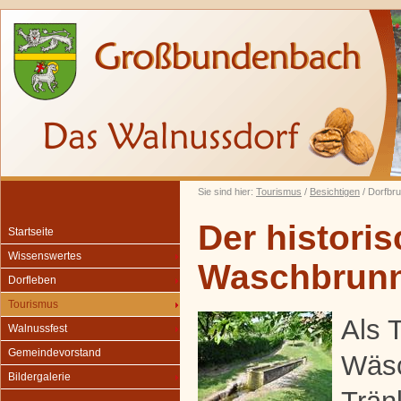
Sie sind hier:
Tourismus
/
Besichtigen
/ Dorfbr
Der histori
Startseite
Wissenswertes
Waschbrun
Dorfleben
Tourismus
Als 
Walnussfest
Gemeindevorstand
Wäs
Bildergalerie