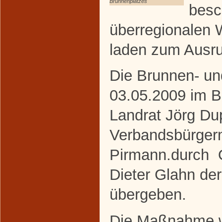
Brunnenplatzes
besc
überregionalen 
laden zum Ausru
Die Brunnen- u
03.05.2009 im B
Landrat Jörg Du
Verbandsbürgerm
Pirmann.durch O
Dieter Glahn der
übergeben.
Die Maßnahme wu