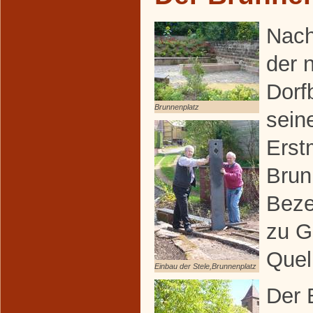
Nach
der 
Dorf
Brunnenplatz
sein
Erst
Brun
Beze
zu G
Quel
Einbau der Stele,Brunnenplatz
Der 