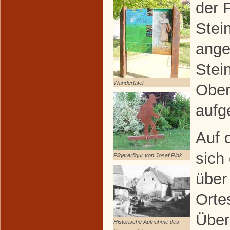
der 
Stei
ange
Stei
Wandertafel
Ober
aufge
Auf 
sich
Pilgererfigur von Josef Rink
über
Orte
Über
Historische Aufnahme des