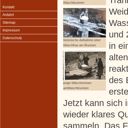
Trän
Waschbrunnen
Kontakt
Weid
Anfahrt
Wass
Sitemap
Impressum
und 
Datenschutz
historische Aufnahme einer
in ei
Waschfrau am Brunnen
alte
reak
des 
junge Wäscherinnen
amWaschbrunnen
erst
Jetzt kann sich 
wieder klares Q
sammeln. Das Fr