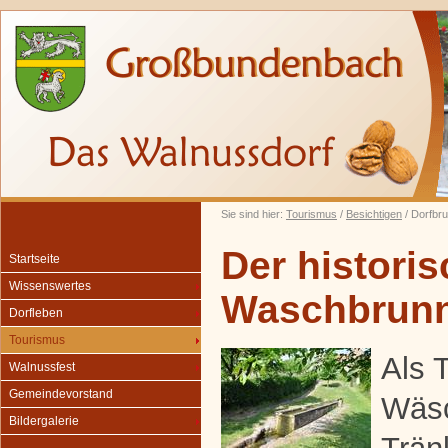
Sie sind hier:
Tourismus
/
Besichtigen
/ Dorfbr
Der histori
Startseite
Wissenswertes
Waschbrun
Dorfleben
Tourismus
Als 
Walnussfest
Gemeindevorstand
Wäs
Bildergalerie