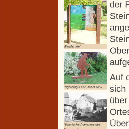
der 
Stei
ange
Stei
Wandertafel
Ober
aufge
Auf 
sich
Pilgererfigur von Josef Rink
über
Orte
Über
Historische Aufnahme des