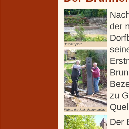
Nach
der 
Dorf
Brunnenplatz
sein
Erst
Brun
Beze
zu G
Quel
Einbau der Stele,Brunnenplatz
Der 