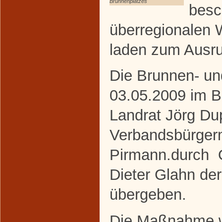
Brunnenplatzes
besc
überregionalen 
laden zum Ausru
Die Brunnen- u
03.05.2009 im B
Landrat Jörg Du
Verbandsbürgerm
Pirmann.durch O
Dieter Glahn der
übergeben.
Die Maßnahme wu