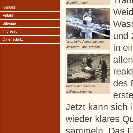
Trän
Waschbrunnen
Kontakt
Weid
Anfahrt
Wass
Sitemap
Impressum
und 
Datenschutz
historische Aufnahme einer
in ei
Waschfrau am Brunnen
alte
reak
des 
junge Wäscherinnen
amWaschbrunnen
erst
Jetzt kann sich 
wieder klares Q
sammeln. Das Fr