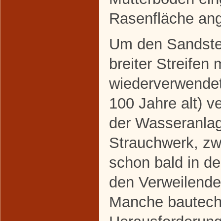
Rasenfläche ang
Um den Sandstei
breiter Streifen 
wiederverwendete
100 Jahre alt) v
der Wasseranla
Strauchwerk, z
schon bald in d
den Verweilende
Manche bautech