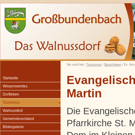
Sie sind hier:
Tourismus
/
Besichtigen
/ Ev. Kir
Evangelisch
Startseite
Wissenswertes
Martin
Dorfleben
Tourismus
Die Evangelisch
Walnussfest
Gemeindevorstand
Pfarrkirche St. M
Bildergalerie