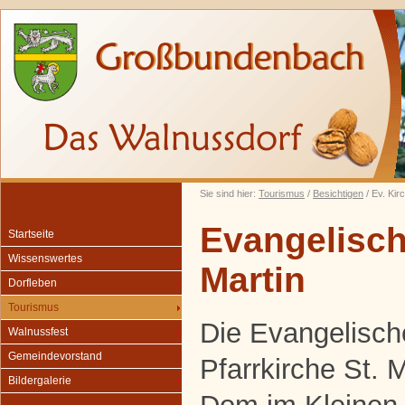
Sie sind hier:
Tourismus
/
Besichtigen
/ Ev. Kir
Evangelisch
Startseite
Wissenswertes
Martin
Dorfleben
Tourismus
Die Evangelisch
Walnussfest
Gemeindevorstand
Pfarrkirche St. M
Bildergalerie