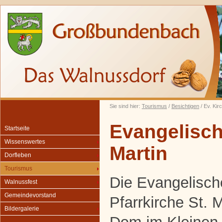
Sie sind hier:
Tourismus
/
Besichtigen
/ Ev. Kir
Evangelisch
Startseite
Wissenswertes
Martin
Dorfleben
Tourismus
Die Evangelisch
Walnussfest
Gemeindevorstand
Pfarrkirche St. M
Bildergalerie