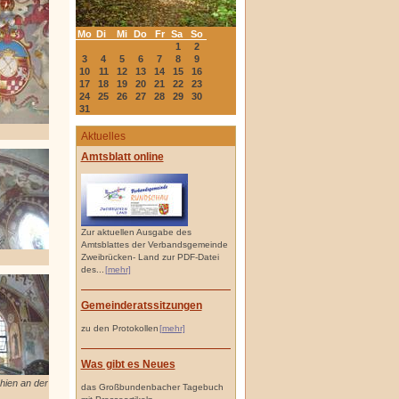
Mo
Di
Mi
Do
Fr
Sa
So
1
2
3
4
5
6
7
8
9
10
11
12
13
14
15
16
17
18
19
20
21
22
23
24
25
26
27
28
29
30
31
Aktuelles
Amtsblatt online
Zur aktuellen Ausgabe des
Amtsblattes der Verbandsgemeinde
Zweibrücken- Land zur PDF-Datei
des...
[mehr]
Gemeinderatssitzungen
zu den Protokollen
[mehr]
Was gibt es Neues
hien an der
das Großbundenbacher Tagebuch