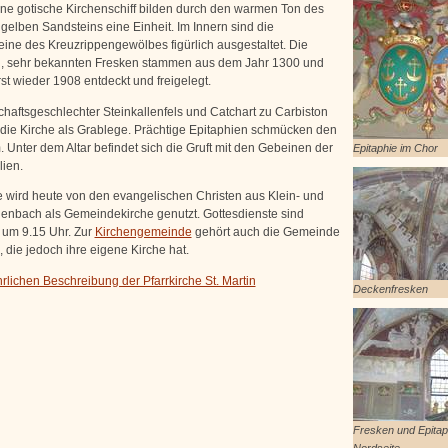
ne gotische Kirchenschiff bilden durch den warmen Ton des
 gelben Sandsteins eine Einheit. Im Innern sind die
eine des Kreuzrippengewölbes figürlich ausgestaltet. Die
n, sehr bekannten Fresken stammen aus dem Jahr 1300 und
st wieder 1908 entdeckt und freigelegt.
chaftsgeschlechter Steinkallenfels und Catchart zu Carbiston
die Kirche als Grablege. Prächtige Epitaphien schmücken den
 Unter dem Altar befindet sich die Gruft mit den Gebeinen der
Epitaphie im Chor
lien.
e wird heute von den evangelischen Christen aus Klein- und
nbach als Gemeindekirche genutzt. Gottesdienste sind
 um 9.15 Uhr. Zur
Kirchengemeinde
gehört auch die Gemeinde
 die jedoch ihre eigene Kirche hat.
rlichen Beschreibung der Pfarrkirche St. Martin
Deckenfresken
Fresken und Epitap