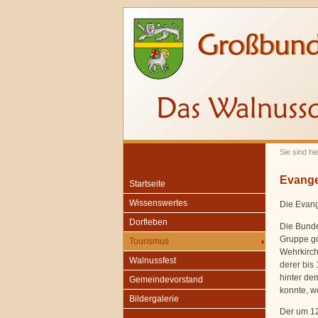
Sie sind hi
Evangel
Startseite
Wissenswertes
Die Evang
Dorfleben
Die Bunden
Gruppe go
Tourismus
Wehrkirch
Walnussfest
derer bis
hinter de
Gemeindevorstand
konnte, w
Bildergalerie
Der um 1