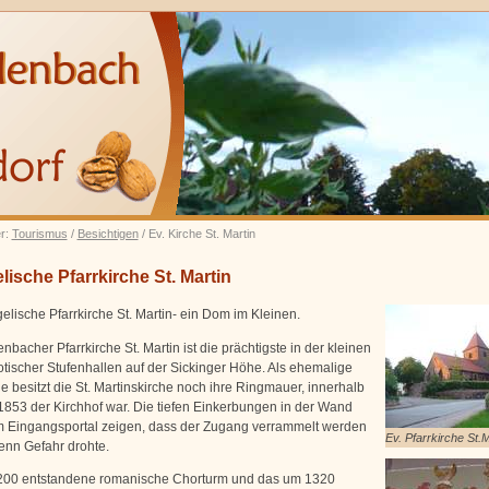
er:
Tourismus
/
Besichtigen
/ Ev. Kirche St. Martin
ische Pfarrkirche St. Martin
elische Pfarrkirche St. Martin- ein Dom im Kleinen.
bacher Pfarrkirche St. Martin ist die prächtigste in der kleinen
tischer Stufenhallen auf der Sickinger Höhe. Als ehemalige
e besitzt die St. Martinskirche noch ihre Ringmauer, innerhalb
 1853 der Kirchhof war. Die tiefen Einkerbungen in der Wand
m Eingangsportal zeigen, dass der Zugang verrammelt werden
Ev. Pfarrkirche St.M
enn Gefahr drohte.
200 entstandene romanische Chorturm und das um 1320