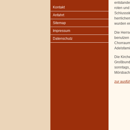
entstande
Kontakt
roten und
Schlussst
Anfahrt
herrliche
Sitemap
wurden er
Impressum
Die Herrs
benutzen 
Datenschutz
Chorraum.
Adelsfami
Die Kirch
Großbunde
sonntags,
Mörsbach,
zur ausfüh