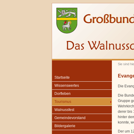
Sie sind hi
Evangel
Startseite
Wissenswertes
Die Evang
Dorfleben
Die Bunden
Gruppe go
Tourismus
Wehrkirch
Walnussfest
derer bis
hinter de
Gemeindevorstand
konnte, w
Bildergalerie
Der um 1