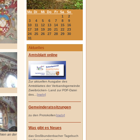
Mo
Di
Mi
Do
Fr
Sa
So
1
2
3
4
5
6
7
8
9
10
11
12
13
14
15
16
17
18
19
20
21
22
23
24
25
26
27
28
29
30
31
Aktuelles
Amtsblatt online
Zur aktuellen Ausgabe des
Amtsblattes der Verbandsgemeinde
Zweibrücken- Land zur PDF-Datei
des...
[mehr]
Gemeinderatssitzungen
zu den Protokollen
[mehr]
Was gibt es Neues
hien an der
das Großbundenbacher Tagebuch