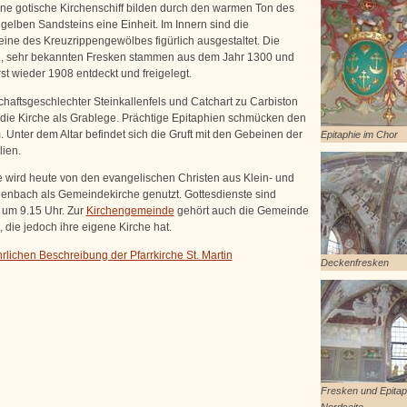
ne gotische Kirchenschiff bilden durch den warmen Ton des
 gelben Sandsteins eine Einheit. Im Innern sind die
eine des Kreuzrippengewölbes figürlich ausgestaltet. Die
n, sehr bekannten Fresken stammen aus dem Jahr 1300 und
st wieder 1908 entdeckt und freigelegt.
chaftsgeschlechter Steinkallenfels und Catchart zu Carbiston
die Kirche als Grablege. Prächtige Epitaphien schmücken den
 Unter dem Altar befindet sich die Gruft mit den Gebeinen der
Epitaphie im Chor
lien.
e wird heute von den evangelischen Christen aus Klein- und
nbach als Gemeindekirche genutzt. Gottesdienste sind
 um 9.15 Uhr. Zur
Kirchengemeinde
gehört auch die Gemeinde
 die jedoch ihre eigene Kirche hat.
rlichen Beschreibung der Pfarrkirche St. Martin
Deckenfresken
Fresken und Epitap