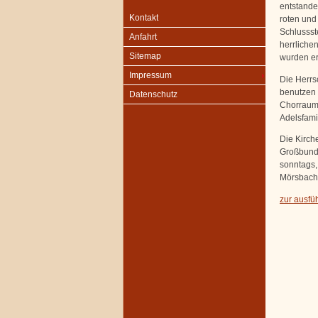
entstande
Kontakt
roten und
Schlussst
Anfahrt
herrliche
Sitemap
wurden er
Impressum
Die Herrs
benutzen 
Datenschutz
Chorraum.
Adelsfami
Die Kirch
Großbunde
sonntags,
Mörsbach,
zur ausfüh