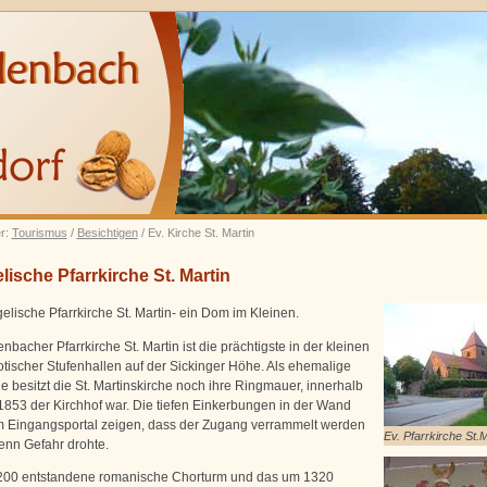
er:
Tourismus
/
Besichtigen
/ Ev. Kirche St. Martin
ische Pfarrkirche St. Martin
elische Pfarrkirche St. Martin- ein Dom im Kleinen.
bacher Pfarrkirche St. Martin ist die prächtigste in der kleinen
tischer Stufenhallen auf der Sickinger Höhe. Als ehemalige
e besitzt die St. Martinskirche noch ihre Ringmauer, innerhalb
 1853 der Kirchhof war. Die tiefen Einkerbungen in der Wand
m Eingangsportal zeigen, dass der Zugang verrammelt werden
Ev. Pfarrkirche St.M
enn Gefahr drohte.
200 entstandene romanische Chorturm und das um 1320