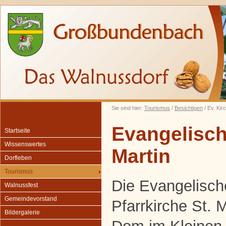
Sie sind hier:
Tourismus
/
Besichtigen
/ Ev. Kir
Evangelisch
Startseite
Wissenswertes
Martin
Dorfleben
Tourismus
Die Evangelisch
Walnussfest
Gemeindevorstand
Pfarrkirche St. M
Bildergalerie