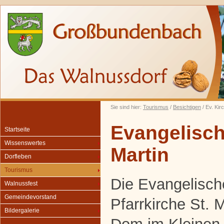
Sie sind hier:
Tourismus
/
Besichtigen
/ Ev. Kir
Evangelisch
Startseite
Wissenswertes
Martin
Dorfleben
Tourismus
Die Evangelisch
Walnussfest
Gemeindevorstand
Pfarrkirche St. M
Bildergalerie