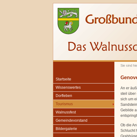
Sie sind hi
Genove
Startseite
Wissenswertes
An er äuß
steil übe
Dorfleben
sich um e
Tourismus
Sandstein
Gebilde a
Walnussfest
entspringt
Gemeindevorstand
Ob die An
Bildergalerie
Schlucht 
Grabhügel