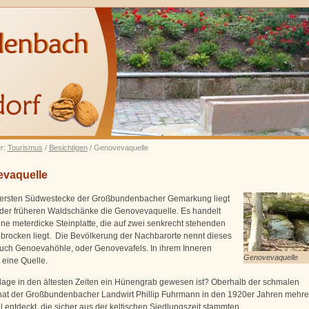
er:
Tourismus
/
Besichtigen
/ Genovevaquelle
vaquelle
ersten Südwestecke der Großbundenbacher Gemarkung liegt
r der früheren Waldschänke die Genovevaquelle. Es handelt
ine meterdicke Steinplatte, die auf zwei senkrecht stehenden
brocken liegt. Die Bevölkerung der Nachbarorte nennt dieses
uch Genoevahöhle, oder Genovevafels. In ihrem Inneren
Genovevaquelle
 eine Quelle.
lage in den ältesten Zeiten ein Hünengrab gewesen ist? Oberhalb der schmalen
hat der Großbundenbacher Landwirt Phillip Fuhrmann in den 1920er Jahren mehre
 entdeckt, die sicher aus der keltischen Siedlungszeit stammten.