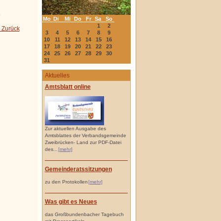
.
Mo
Di
Mi
Do
Fr
Sa
So
1
2
 Zurück
3
4
5
6
7
8
9
10
11
12
13
14
15
16
17
18
19
20
21
22
23
24
25
26
27
28
29
30
31
Aktuelles
Amtsblatt online
Zur aktuellen Ausgabe des
Amtsblattes der Verbandsgemeinde
Zweibrücken- Land zur PDF-Datei
des...
[mehr]
Gemeinderatssitzungen
zu den Protokollen
[mehr]
Was gibt es Neues
das Großbundenbacher Tagebuch