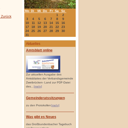
.
Mo
Di
Mi
Do
Fr
Sa
So
1
2
 Zurück
3
4
5
6
7
8
9
10
11
12
13
14
15
16
17
18
19
20
21
22
23
24
25
26
27
28
29
30
31
Aktuelles
Amtsblatt online
Zur aktuellen Ausgabe des
Amtsblattes der Verbandsgemeinde
Zweibrücken- Land zur PDF-Datei
des...
[mehr]
Gemeinderatssitzungen
zu den Protokollen
[mehr]
Was gibt es Neues
das Großbundenbacher Tagebuch