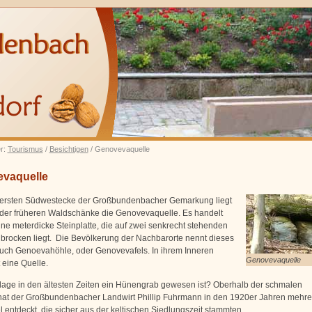
er:
Tourismus
/
Besichtigen
/ Genovevaquelle
vaquelle
ersten Südwestecke der Großbundenbacher Gemarkung liegt
r der früheren Waldschänke die Genovevaquelle. Es handelt
ine meterdicke Steinplatte, die auf zwei senkrecht stehenden
brocken liegt. Die Bevölkerung der Nachbarorte nennt dieses
uch Genoevahöhle, oder Genovevafels. In ihrem Inneren
Genovevaquelle
 eine Quelle.
lage in den ältesten Zeiten ein Hünengrab gewesen ist? Oberhalb der schmalen
hat der Großbundenbacher Landwirt Phillip Fuhrmann in den 1920er Jahren mehre
 entdeckt, die sicher aus der keltischen Siedlungszeit stammten.