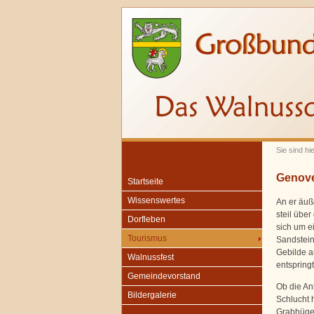
Sie sind hi
Genove
Startseite
Wissenswertes
An er äuß
steil übe
Dorfleben
sich um e
Tourismus
Sandstein
Gebilde a
Walnussfest
entspringt
Gemeindevorstand
Ob die An
Bildergalerie
Schlucht 
Grabhügel