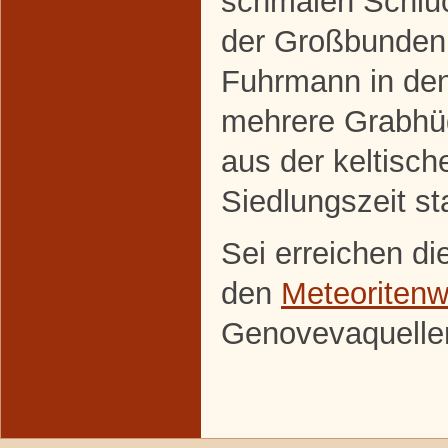
schmalen Schluc
der Großbundenb
Fuhrmann in de
mehrere Grabhüg
aus der keltisch
Siedlungszeit s
Sei erreichen di
den
Meteoriten
Genovevaquelle