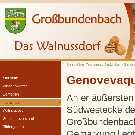
Sie sind hier:
Tourismus
/
Besichtigen
/ Genove
Genovevaqu
Startseite
Wissenswertes
Dorfleben
An er äußersten
Tourismus
Südwestecke de
Walnussfest
Großbundenbac
Gemeindevorstand
Bildergalerie
Gemarkung liegt 