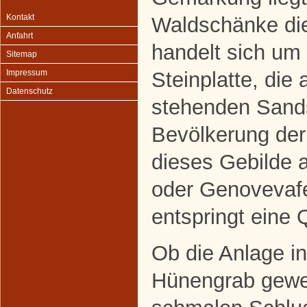
Kontakt
Waldschänke di
Anfahrt
handelt sich um
Sitemap
Steinplatte, die
Impressum
Datenschutz
stehenden Sands
Bevölkerung der
dieses Gebilde 
oder Genovevafe
entspringt eine 
Ob die Anlage in
Hünengrab gewes