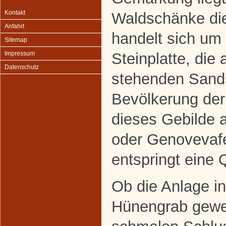
Kontakt
Waldschänke di
Anfahrt
handelt sich um
Sitemap
Steinplatte, die
Impressum
Datenschutz
stehenden Sands
Bevölkerung der
dieses Gebilde 
oder Genovevafe
entspringt eine 
Ob die Anlage in
Hünengrab gewes