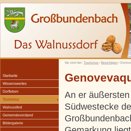
Sie sind hier:
Tourismus
/
Besichtigen
/ Genove
Genovevaqu
Startseite
Wissenswertes
Dorfleben
An er äußersten
Tourismus
Südwestecke de
Walnussfest
Großbundenbac
Gemeindevorstand
Bildergalerie
Gemarkung liegt 