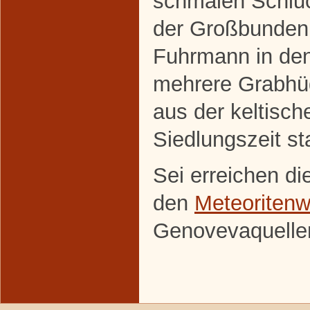
schmalen Schluc
der Großbundenb
Fuhrmann in de
mehrere Grabhüg
aus der keltisch
Siedlungszeit s
Sei erreichen di
den
Meteoriten
Genovevaquelle