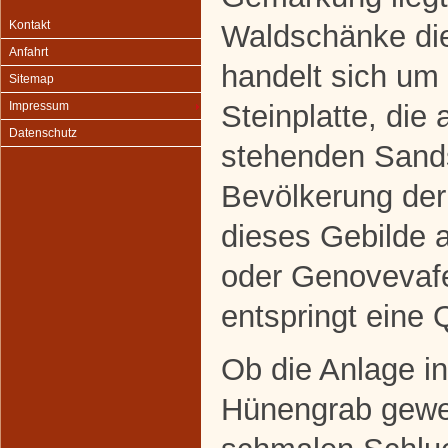
Kontakt
Waldschänke di
Anfahrt
handelt sich um
Sitemap
Steinplatte, die
Impressum
Datenschutz
stehenden Sands
Bevölkerung der
dieses Gebilde 
oder Genovevafe
entspringt eine 
Ob die Anlage in
Hünengrab gewes