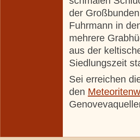
schmalen Schluc
der Großbundenb
Fuhrmann in de
mehrere Grabhüg
aus der keltisch
Siedlungszeit s
Sei erreichen di
den
Meteoriten
Genovevaquelle