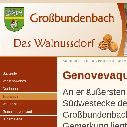
Sie sind hier:
Tourismus
/
Besichtigen
/ Genove
Genovevaqu
Startseite
Wissenswertes
Dorfleben
An er äußersten
Tourismus
Südwestecke de
Walnussfest
Großbundenbac
Gemeindevorstand
Bildergalerie
Gemarkung liegt 