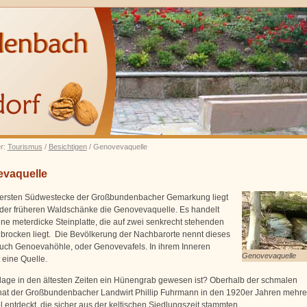
er:
Tourismus
/
Besichtigen
/ Genovevaquelle
vaquelle
ersten Südwestecke der Großbundenbacher Gemarkung liegt
r der früheren Waldschänke die Genovevaquelle. Es handelt
ine meterdicke Steinplatte, die auf zwei senkrecht stehenden
brocken liegt. Die Bevölkerung der Nachbarorte nennt dieses
uch Genoevahöhle, oder Genovevafels. In ihrem Inneren
Genovevaquelle
 eine Quelle.
lage in den ältesten Zeiten ein Hünengrab gewesen ist? Oberhalb der schmalen
hat der Großbundenbacher Landwirt Phillip Fuhrmann in den 1920er Jahren mehre
 entdeckt, die sicher aus der keltischen Siedlungszeit stammten.