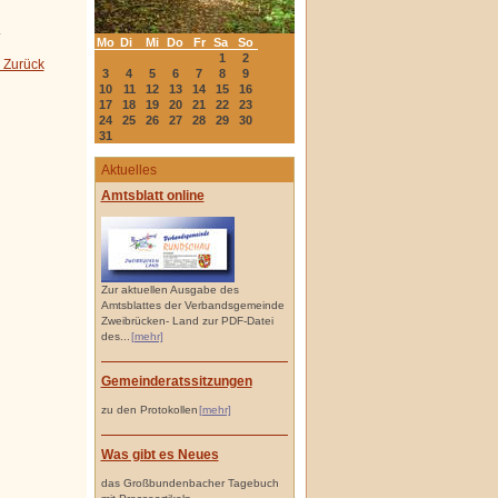
.
Mo
Di
Mi
Do
Fr
Sa
So
1
2
 Zurück
3
4
5
6
7
8
9
10
11
12
13
14
15
16
17
18
19
20
21
22
23
24
25
26
27
28
29
30
31
Aktuelles
Amtsblatt online
Zur aktuellen Ausgabe des
Amtsblattes der Verbandsgemeinde
Zweibrücken- Land zur PDF-Datei
des...
[mehr]
Gemeinderatssitzungen
zu den Protokollen
[mehr]
Was gibt es Neues
das Großbundenbacher Tagebuch