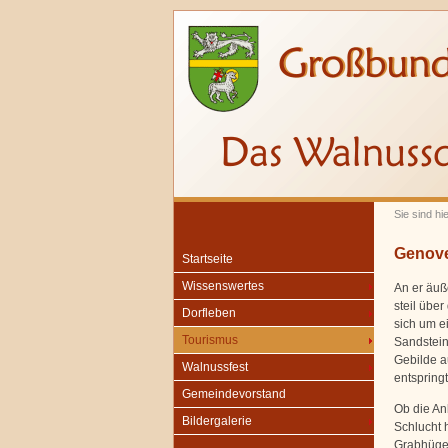
Sie sind hi
Genove
Startseite
Wissenswertes
An er äuß
steil übe
Dorfleben
sich um e
Tourismus
Sandstein
Gebilde a
Walnussfest
entspringt
Gemeindevorstand
Ob die An
Bildergalerie
Schlucht 
Grabhügel