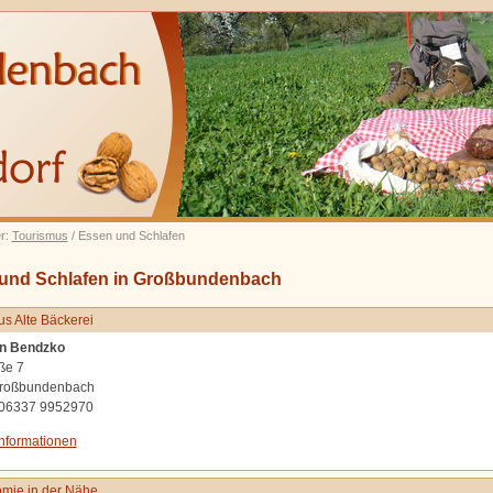
er:
Tourismus
/ Essen und Schlafen
und Schlafen in Großbundenbach
s Alte Bäckerei
n Bendzko
ße 7
roßbundenbach
 06337 9952970
Informationen
mie in der Nähe