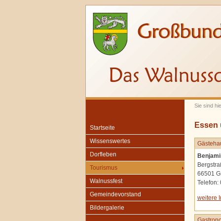
Sie sind hi
Essen 
Startseite
Wissenswertes
Gästehau
Dorfleben
Benjami
Bergstra
Tourismus
66501 G
Walnussfest
Telefon:
Gemeindevorstand
weitere 
Bildergalerie
Gastrono