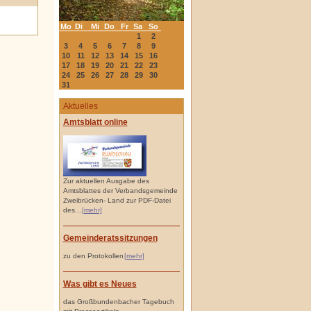
Mo
Di
Mi
Do
Fr
Sa
So
1
2
3
4
5
6
7
8
9
10
11
12
13
14
15
16
17
18
19
20
21
22
23
24
25
26
27
28
29
30
31
Aktuelles
Amtsblatt online
Zur aktuellen Ausgabe des
Amtsblattes der Verbandsgemeinde
Zweibrücken- Land zur PDF-Datei
des...
[mehr]
Gemeinderatssitzungen
zu den Protokollen
[mehr]
Was gibt es Neues
das Großbundenbacher Tagebuch