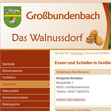
Sie sind hier:
Tourismus
/ Essen und Schlafen
Essen und Schlafen in Groß
Startseite
Wissenswertes
Gästehaus Alte Bäckerei
Dorfleben
Benjamin Bendzko
Bergstraße 7
Tourismus
66501 Großbundenbach
Walnussfest
Telefon: 06337 9952970
Gemeindevorstand
weitere Informationen
Bildergalerie
Gastronomie in der Nähe