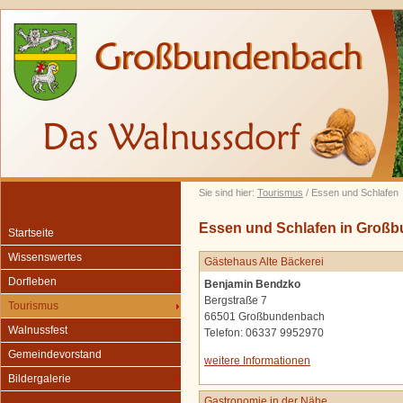
Sie sind hier:
Tourismus
/ Essen und Schlafen
Essen und Schlafen in Groß
Startseite
Wissenswertes
Gästehaus Alte Bäckerei
Dorfleben
Benjamin Bendzko
Bergstraße 7
Tourismus
66501 Großbundenbach
Walnussfest
Telefon: 06337 9952970
Gemeindevorstand
weitere Informationen
Bildergalerie
Gastronomie in der Nähe