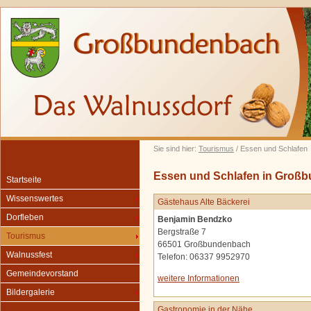
Sie sind hier:
Tourismus
/ Essen und Schlafen
Essen und Schlafen in Groß
Startseite
Wissenswertes
Gästehaus Alte Bäckerei
Dorfleben
Benjamin Bendzko
Bergstraße 7
Tourismus
66501 Großbundenbach
Walnussfest
Telefon: 06337 9952970
Gemeindevorstand
weitere Informationen
Bildergalerie
Gastronomie in der Nähe