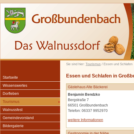
Sie sind hier:
Tourismus
/ Essen und Schlafen
Essen und Schlafen in Groß
Startseite
Wissenswertes
Gästehaus Alte Bäckerei
Dorfleben
Benjamin Bendzko
Bergstraße 7
Tourismus
66501 Großbundenbach
Walnussfest
Telefon: 06337 9952970
Gemeindevorstand
weitere Informationen
Bildergalerie
Gastronomie in der Nähe