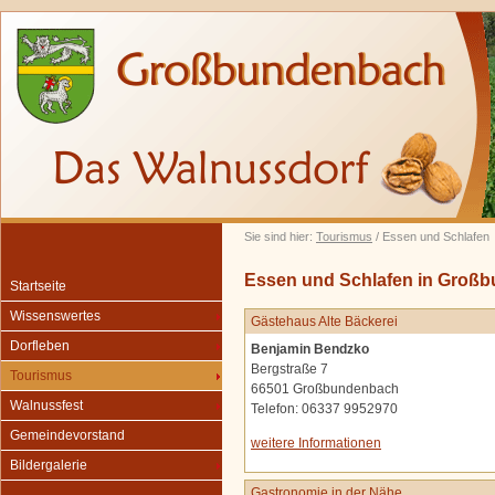
Sie sind hier:
Tourismus
/ Essen und Schlafen
Essen und Schlafen in Groß
Startseite
Wissenswertes
Gästehaus Alte Bäckerei
Dorfleben
Benjamin Bendzko
Bergstraße 7
Tourismus
66501 Großbundenbach
Walnussfest
Telefon: 06337 9952970
Gemeindevorstand
weitere Informationen
Bildergalerie
Gastronomie in der Nähe