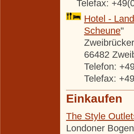
Telefax: +49(
Hotel - Land
Scheune
"
Zweibrücker 
66482 Zwei
Telefon: +4
Telefax: +4
Einkaufen
The Style Outle
Londoner Bogen