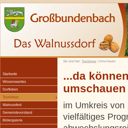
Sie sind hier:
Tourismus
/ Umschauen
...da können
Startseite
Wissenswertes
umschauen
Dorfleben
Tourismus
im Umkreis von 
Walnussfest
Gemeindevorstand
vielfältiges Pro
Bildergalerie