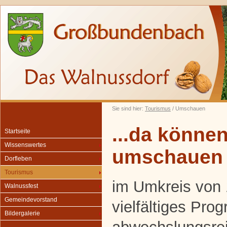
Sie sind hier:
Tourismus
/ Umschauen
...da können
Startseite
Wissenswertes
umschauen
Dorfleben
Tourismus
im Umkreis von 
Walnussfest
Gemeindevorstand
vielfältiges Pro
Bildergalerie