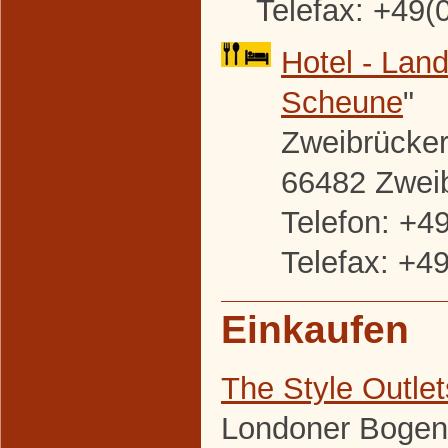
Telefax: +49(
Hotel - Land
Scheune
"
Zweibrücker 
66482 Zwei
Telefon: +4
Telefax: +4
Einkaufen
The Style Outle
Londoner Bogen