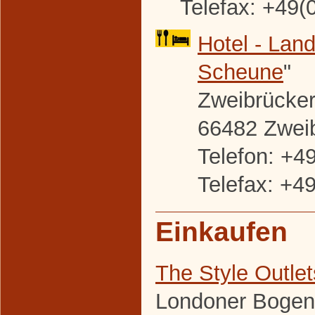
Telefax: +49(
Hotel - Land
Scheune
"
Zweibrücker 
66482 Zwei
Telefon: +4
Telefax: +4
Einkaufen
The Style Outle
Londoner Bogen