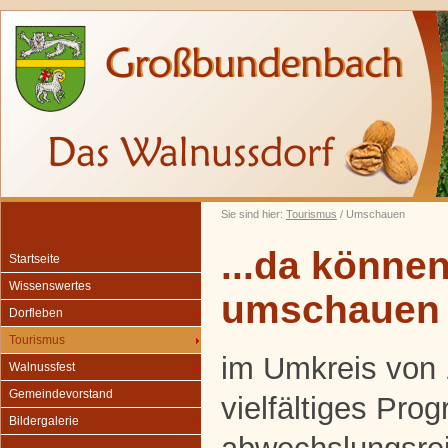
Sie sind hier:
Tourismus
/ Umschauen
...da können
Startseite
Wissenswertes
umschauen
Dorfleben
Tourismus
im Umkreis von 
Walnussfest
Gemeindevorstand
vielfältiges Pro
Bildergalerie