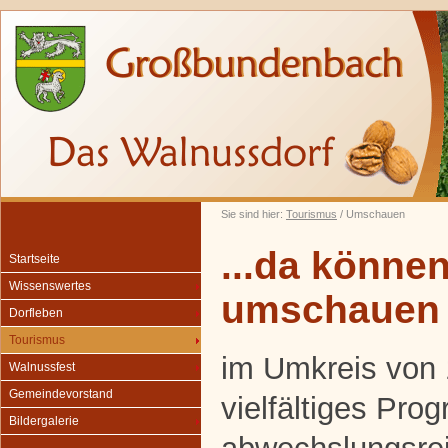
Sie sind hier:
Tourismus
/ Umschauen
...da können
Startseite
Wissenswertes
umschauen
Dorfleben
Tourismus
im Umkreis von 
Walnussfest
Gemeindevorstand
vielfältiges Pro
Bildergalerie