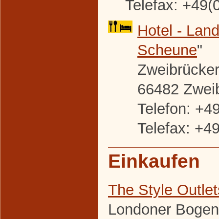
Telefax: +49(
Hotel - Land
Scheune
"
Zweibrücker 
66482 Zwei
Telefon: +4
Telefax: +4
Einkaufen
The Style Outle
Londoner Bogen