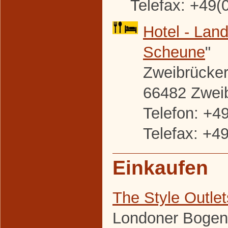
Telefax: +49(
Hotel - Land
Scheune
"
Zweibrücker 
66482 Zwei
Telefon: +4
Telefax: +4
Einkaufen
The Style Outle
Londoner Bogen