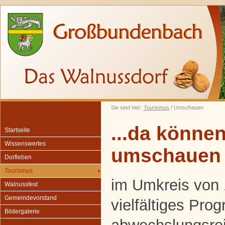
Sie sind hier:
Tourismus
/ Umschauen
...da können
Startseite
Wissenswertes
umschauen
Dorfleben
Tourismus
im Umkreis von 
Walnussfest
Gemeindevorstand
vielfältiges Pro
Bildergalerie