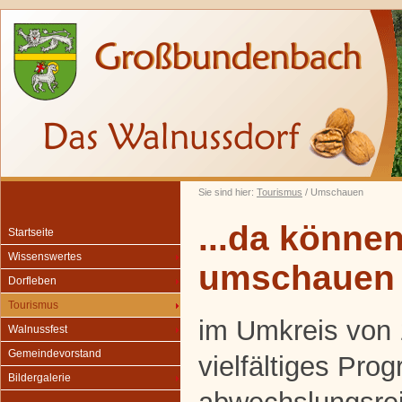
Sie sind hier:
Tourismus
/ Umschauen
...da können
Startseite
Wissenswertes
umschauen
Dorfleben
Tourismus
im Umkreis von 
Walnussfest
Gemeindevorstand
vielfältiges Pro
Bildergalerie