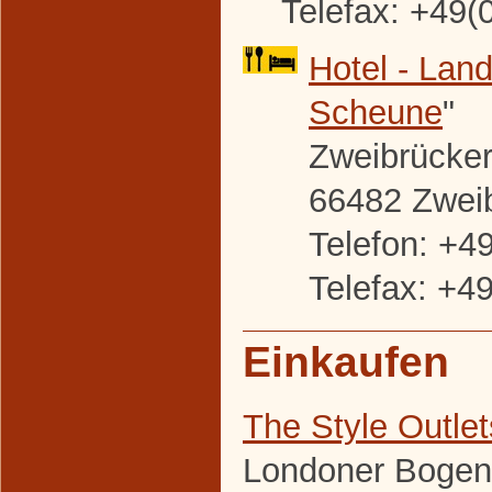
Telefax: +49(
Hotel - Land
Scheune
"
Zweibrücker 
66482 Zwei
Telefon: +4
Telefax: +4
Einkaufen
The Style Outle
Londoner Bogen