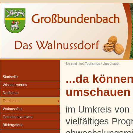
Sie sind hier:
Tourismus
/ Umschauen
...da können
Startseite
Wissenswertes
umschauen
Dorfleben
Tourismus
im Umkreis von 
Walnussfest
Gemeindevorstand
vielfältiges Pro
Bildergalerie