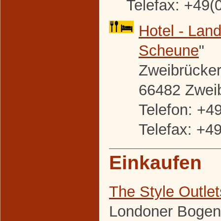
Telefax: +49(
Hotel - Land
Scheune
"
Zweibrücker 
66482 Zwei
Telefon: +4
Telefax: +4
Einkaufen
The Style Outle
Londoner Bogen