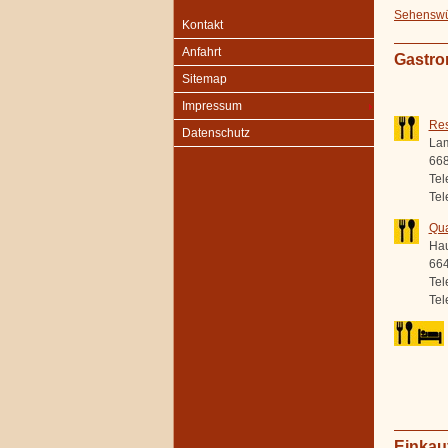
Sehenswür
Kontakt
Anfahrt
Gastro
Sitemap
Impressum
Res
Datenschutz
Lam
66
Tel
Tel
Qua
Hau
664
Tel
Tel
Einkau