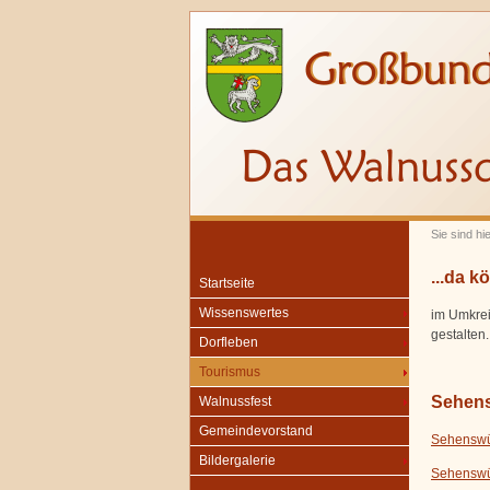
Sie sind hi
...da 
Startseite
Wissenswertes
im Umkrei
gestalten.
Dorfleben
Tourismus
Sehens
Walnussfest
Gemeindevorstand
Sehenswü
Bildergalerie
Sehenswü