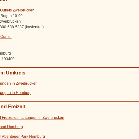
 Outlets Zweibrücken
 Bogen 10-90
Zweibrücken
0800-688-5387 (kostenfrei)
 Center
d
omburg
1 / 93400
 im Umkreis
tungen in Zweibrücken
tungen in Homburg
nd Freizeit
d Freizeiteinrichtungen in Zweibrücken
bad Homburg
t Abenteuer Park Homburg