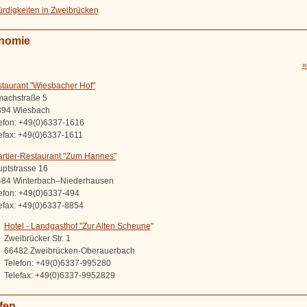
digkeiten in Zweibrücken
nomie
«
taurant "Wiesbacher Hof"
achstraße 5
894 Wiesbach
efon: +49(0)6337-1616
efax: +49(0)6337-1611
rtier-
Restaurant "Zum Hannes"
ptstrasse 16
84 Winterbach–Niederhausen
efon: +49(0)6337-494
efax: +49(0)6337-8854
Hotel - Landgasthof "Zur Alten Scheune
"
Zweibrücker Str. 1
66482 Zweibrücken-Oberauerbach
Telefon: +49(0)6337-995280
Telefax: +49(0)6337-9952829
fen