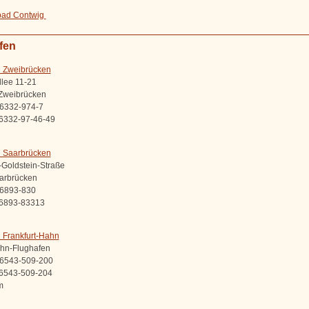
bad Contwig
fen
n Zweibrücken
llee 11-21
Zweibrücken
06332-974-7
06332-97-46-49
n Saarbrücken
-Goldstein-Straße
arbrücken
06893-830
06893-83313
 Frankfurt-Hahn
hn-Flughafen
06543-509-200
06543-509-204
km