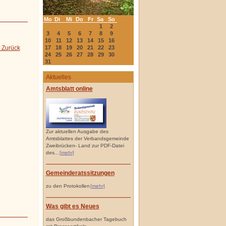
Mo
Di
Mi
Do
Fr
Sa
So
1
2
3
4
5
6
7
8
9
10
11
12
13
14
15
16
 Zurück
17
18
19
20
21
22
23
24
25
26
27
28
29
30
31
Aktuelles
Amtsblatt online
Zur aktuellen Ausgabe des
Amtsblattes der Verbandsgemeinde
Zweibrücken- Land zur PDF-Datei
des...
[mehr]
Gemeinderatssitzungen
zu den Protokollen
[mehr]
Was gibt es Neues
das Großbundenbacher Tagebuch