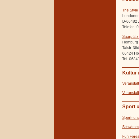
The Style
Londoner
D-66482 
Telefon: 
Saarpfalz
Homburg
Talstr. 38
66424 H
Tel. 0684
Kultur
Veranstal
Veranstal
Sport u
Sport- un
Schwimm
Fun Fores