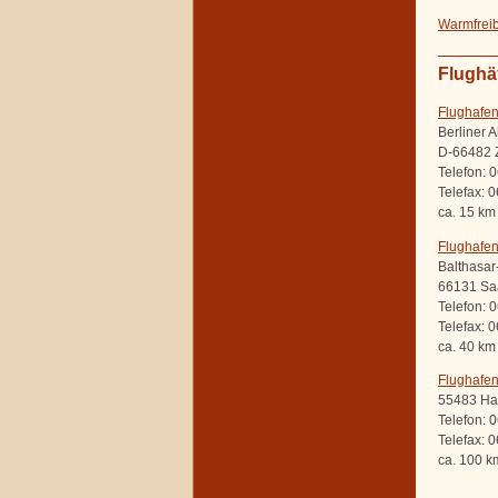
Warmfrei
Flughä
Flughafe
Berliner A
D-66482 
Telefon: 
Telefax: 
ca. 15 km
Flughafe
Balthasar
66131 Sa
Telefon: 
Telefax: 
ca. 40 km
Flughafen
55483 Ha
Telefon: 
Telefax: 
ca. 100 